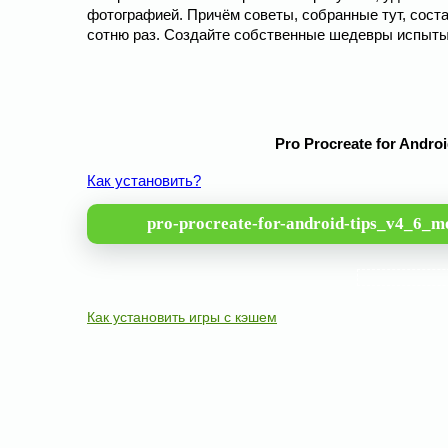
фотографией. Причём советы, собранные тут, сост
сотню раз. Создайте собственные шедевры испыт
Pro Procreate for Andr
Как установить?
pro-procreate-for-android-tips_v4_6_m
Как установить игры с кэшем