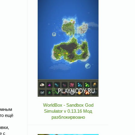
WorldBox - Sandbox God
ромным
Simulator v 0.13.16 Мод
го ещё
разблокирвоано
овки,
е с