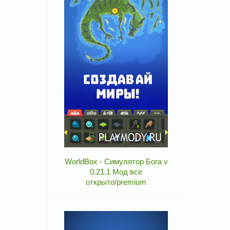
WorldBox - Симулятор Бога v
0.21.1 Мод все
открыто/premium