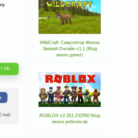
дну
WildCraft: Симулятор Жизни
Зверей Онлайн v1.1 (Мод
много денег)
.1 Mb
я
-mail.
ROBLOX v2.351.232950 Мод
много роблоксов