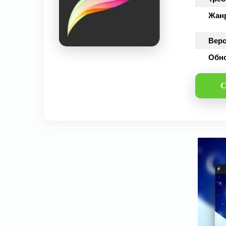
Жан
Верс
Обн
С