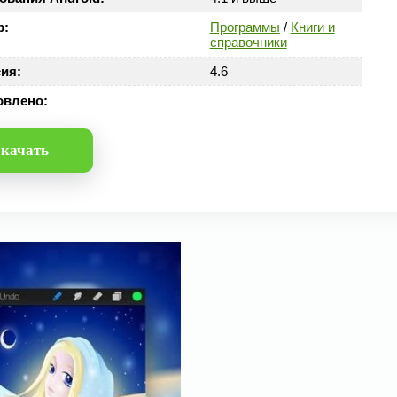
р:
Программы
/
Книги и
справочники
ия:
4.6
овлено:
качать