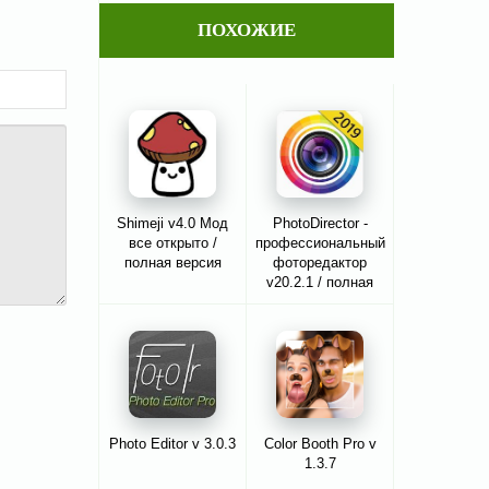
ПОХОЖИЕ
Shimeji v4.0 Мод
PhotoDirector -
все открыто /
профессиональный
полная версия
фоторедактор
v20.2.1 / полная
версия
Photo Editor v 3.0.3
Color Booth Pro v
1.3.7