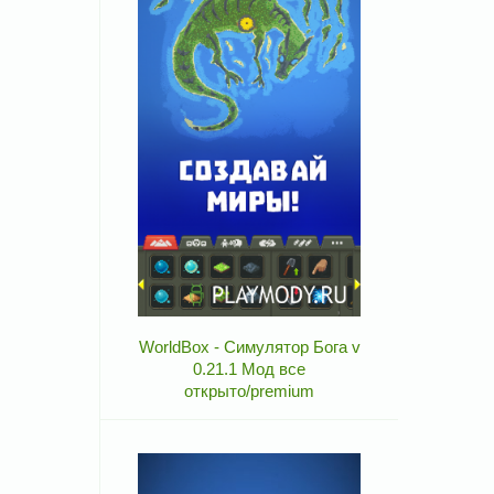
WorldBox - Симулятор Бога v
0.21.1 Мод все
открыто/premium