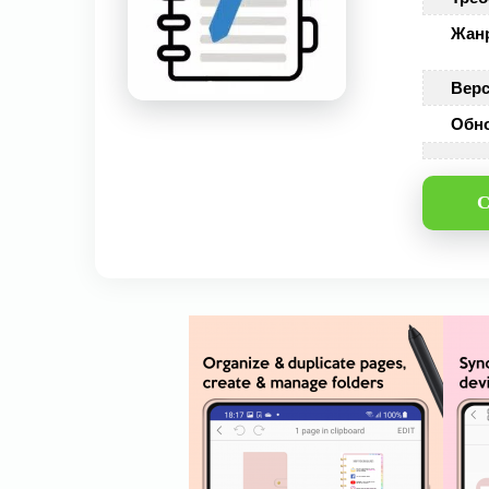
Жан
Верс
Обн
С