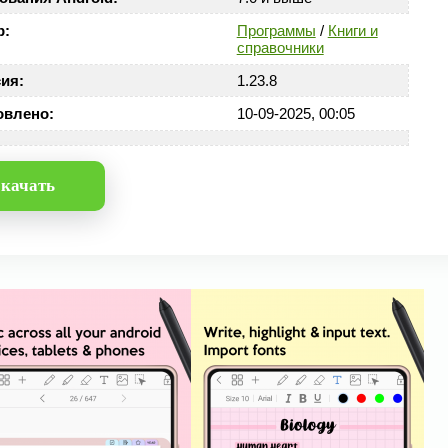
р:
Программы
/
Книги и
справочники
ия:
1.23.8
овлено:
10-09-2025, 00:05
качать