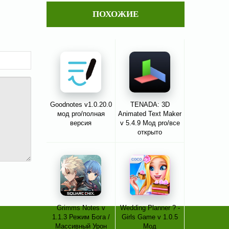
ПОХОЖИЕ
Goodnotes v1.0.20.0
TENADA: 3D
мод pro/полная
Animated Text Maker
версия
v 5.4.9 Мод pro/все
открыто
Grimms Notes v
Wedding Planner ? -
1.1.3 Режим Бога /
Girls Game v 1.0.5
Массивный Урон
Мод