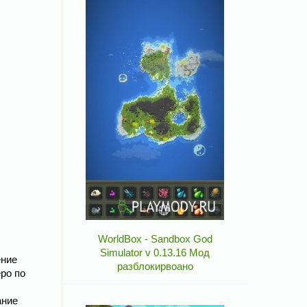
WorldBox - Sandbox God
Simulator v 0.13.16 Мод
ение
разблокирвоано
ро по
ание