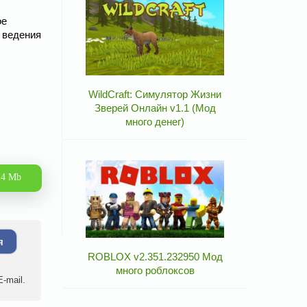
ое
 ведения
WildCraft: Симулятор Жизни
Зверей Онлайн v1.1 (Мод
много денег)
.4 Mb
я
ROBLOX v2.351.232950 Мод
много роблоксов
-mail.