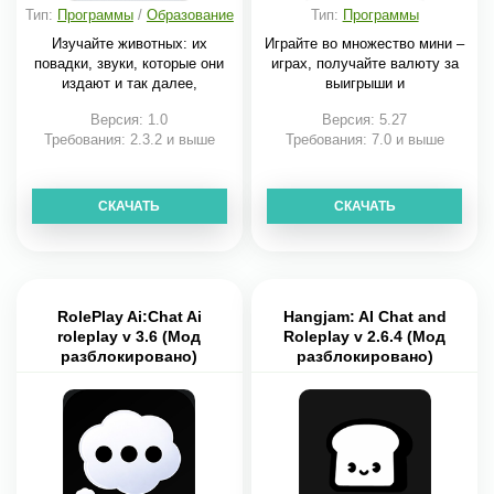
Тип:
Программы
/
Образование
Тип:
Программы
Изучайте животных: их
Играйте во множество мини –
повадки, звуки, которые они
играх, получайте валюту за
издают и так далее,
выигрыши и
Версия: 1.0
Версия: 5.27
Требования: 2.3.2 и выше
Требования: 7.0 и выше
СКАЧАТЬ
СКАЧАТЬ
RolePlay Ai:Chat Ai
Hangjam: AI Chat and
roleplay v 3.6 (Мод
Roleplay v 2.6.4 (Мод
разблокировано)
разблокировано)