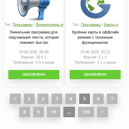
Тип:
Программы
/
Видеоплееры и
Тип:
Программы
/
Карты и
редакторы
навигация
Уникальная программа для
Удобные карты в оффлайн
озвучивания текста, которая
режиме с полезным
поможет быстро
функционалом.
20-06-2026, 06:06
20-06-2026, 02:21
Версия: 39.0.1
Версия: 6.1.0
Требования: 5.0 и выше
Требования: 4.1 и выше
ОБНОВЛЕНО
СКАЧАТЬ
ОБНОВЛЕНО
СКАЧАТЬ
<
1
2
3
4
5
6
7
8
9
10
...
130
>