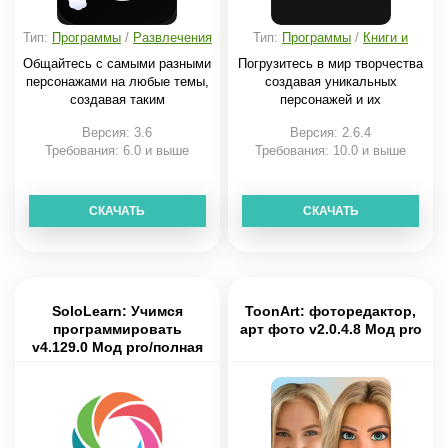
Тип:
Программы
/
Развлечения
Тип:
Программы
/
Книги и
справочники
Общайтесь с самыми разными
Погрузитесь в мир творчества
персонажами на любые темы,
создавая уникальных
создавая таким
персонажей и их
Версия: 3.6
Версия: 2.6.4
Требования: 6.0 и выше
Требования: 10.0 и выше
СКАЧАТЬ
СКАЧАТЬ
SoloLearn: Учимся
ToonArt: фоторедактор,
программировать
арт фото v2.0.4.8 Мод pro
v4.129.0 Мод pro/полная
версия