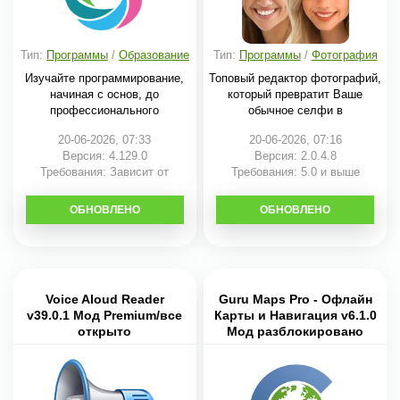
Тип:
Программы
/
Образование
Тип:
Программы
/
Фотография
Изучайте программирование,
Топовый редактор фотографий,
начиная с основ, до
который превратит Ваше
профессионального
обычное селфи в
20-06-2026, 07:33
20-06-2026, 07:16
Версия: 4.129.0
Версия: 2.0.4.8
Требования: Зависит от
Требования: 5.0 и выше
устройства
ОБНОВЛЕНО
СКАЧАТЬ
ОБНОВЛЕНО
СКАЧАТЬ
Voice Aloud Reader
Guru Maps Pro - Офлайн
v39.0.1 Мод Premium/все
Карты и Навигация v6.1.0
открыто
Мод разблокировано