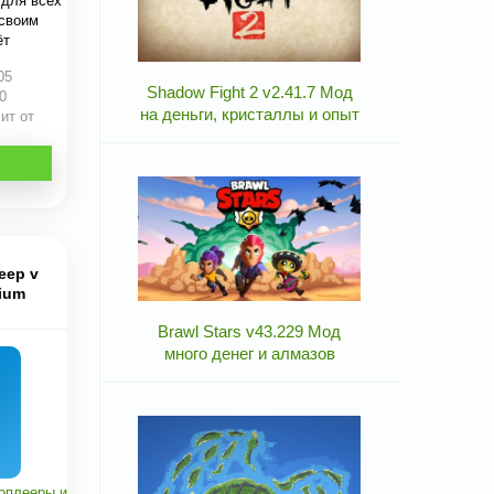
 для всех
 своим
ёт
05
Shadow Fight 2 v2.41.7 Мод
0
на деньги, кристаллы и опыт
ит от
еер v
mium
Brawl Stars v43.229 Мод
много денег и алмазов
оплееры и