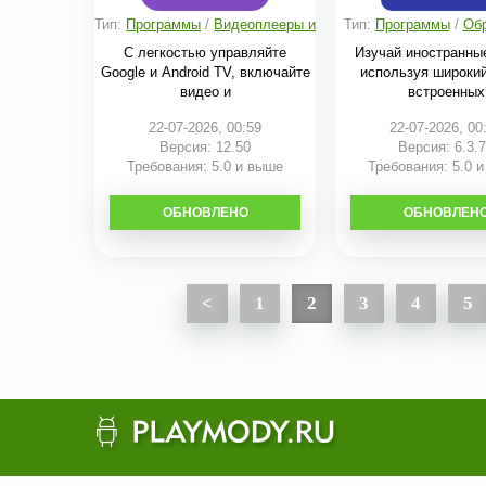
Тип:
Программы
/
Видеоплееры и
Тип:
Программы
/
Об
редакторы
С легкостью управляйте
Изучай иностранны
Google и Android TV, включайте
используя широки
видео и
встроенных
22-07-2026, 00:59
22-07-2026, 00
Версия: 12.50
Версия: 6.3.
Требования: 5.0 и выше
Требования: 5.0 
ОБНОВЛЕНО
СКАЧАТЬ
ОБНОВЛЕН
СКАЧАТЬ
<
1
2
3
4
5