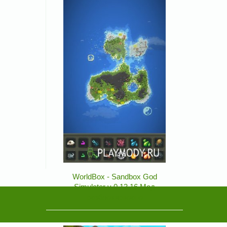
WorldBox - Sandbox God
Simulator v 0.13.16 Мод
разблокирвоано