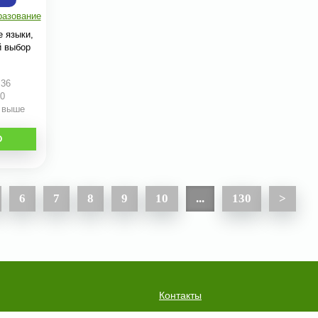
разование
е языки,
й выбор
:36
70
и выше
О
6
7
8
9
10
...
130
>
Контакты