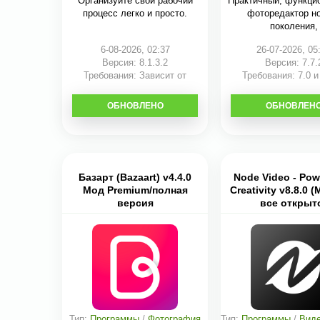
Организуйте свой рабочий
Практичный, функци
процесс легко и просто.
фоторедактор н
поколения,
6-08-2026, 02:37
26-07-2026, 05
Версия: 8.1.3.2
Версия: 7.7.
Требования: Зависит от
Требования: 7.0 
устройства
ОБНОВЛЕНО
СКАЧАТЬ
ОБНОВЛЕН
СКАЧАТЬ
Базарт (Bazaart) v4.4.0
Node Video - Pow
Мод Premium/полная
Creativity v8.8.0 (
версия
все открыт
Тип:
Программы
/
Фотография
Тип:
Программы
/
Виде