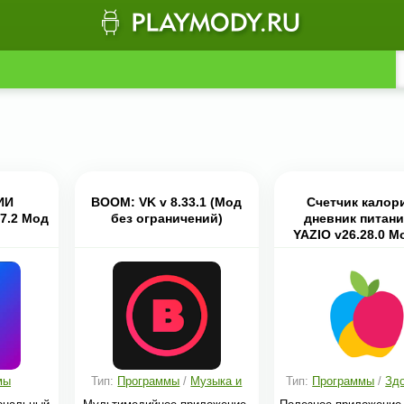
ИИ
BOOM: VK v 8.33.1 (Мод
Счетчик калор
7.2 Мод
без ограничений)
дневник питани
YAZIO v26.28.0 М
мы
Тип:
Программы
/
Музыка и
Тип:
Программы
/
Здо
аудио
фитнес