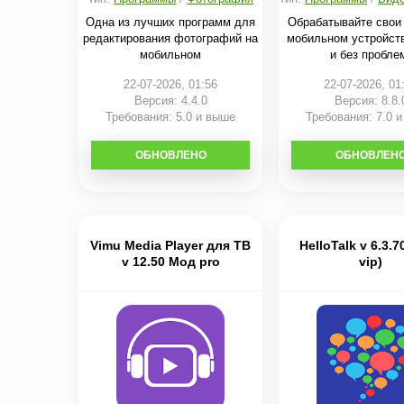
редакторы
Одна из лучших программ для
Обрабатывайте свои
редактирования фотографий на
мобильном устройст
мобильном
и без пробле
22-07-2026, 01:56
22-07-2026, 01
Версия: 4.4.0
Версия: 8.8.
Требования: 5.0 и выше
Требования: 7.0 
ОБНОВЛЕНО
СКАЧАТЬ
ОБНОВЛЕН
СКАЧАТЬ
Vimu Media Player для ТВ
HelloTalk v 6.3.
v 12.50 Мод pro
vip)