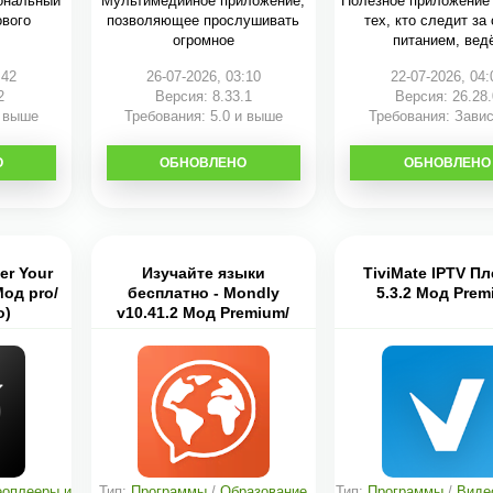
ональный
Мультимедийное приложение,
Полезное приложение
ового
позволяющее прослушивать
тех, кто следит за
огромное
питанием, вед
:42
26-07-2026, 03:10
22-07-2026, 04:
2
Версия: 8.33.1
Версия: 26.28.
и выше
Требования: 5.0 и выше
Требования: Завис
устройства
О
ОБНОВЛЕНО
СКАЧАТЬ
ОБНОВЛЕНО
СКАЧАТЬ
er Your
Изучайте языки
TiviMate IPTV Пл
Мод pro/
бесплатно - Mondly
5.3.2 Мод Pre
о)
v10.41.2 Мод Premium/
полная версия
оплееры и
Тип:
Программы
/
Образование
Тип:
Программы
/
Виде