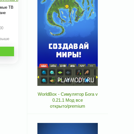
имые ТВ
ане
00
 выше
WorldBox - Симулятор Бога v
0.21.1 Мод все
открыто/premium