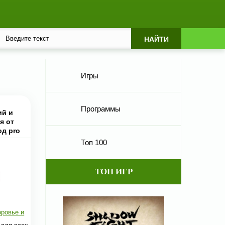
Игры
Программы
ий и
я от
од pro
Топ 100
ТОП ИГР
ровье и