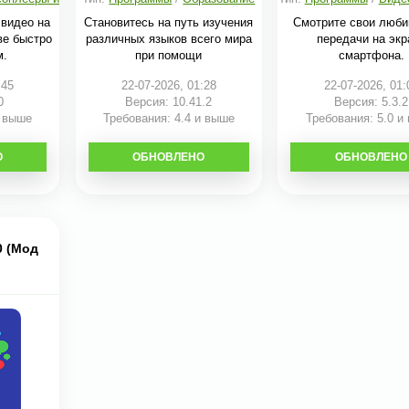
редакторы
 видео на
Становитесь на путь изучения
Смотрите свои люб
ве быстро
различных языков всего мира
передачи на экр
м.
при помощи
смартфона.
:45
22-07-2026, 01:28
22-07-2026, 01:
0
Версия: 10.41.2
Версия: 5.3.2
и выше
Требования: 4.4 и выше
Требования: 5.0 и
О
ОБНОВЛЕНО
СКАЧАТЬ
ОБНОВЛЕНО
СКАЧАТЬ
70 (Мод