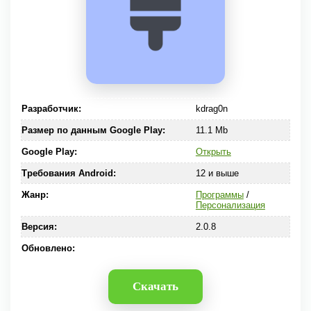
Разработчик:
kdrag0n
Размер по данным Google Play:
11.1 Mb
Google Play:
Открыть
Требования Android:
12 и выше
Жанр:
Программы
/
Персонализация
Версия:
2.0.8
Обновлено:
Скачать