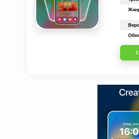
Жан
Верс
Обн
С