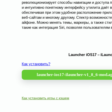
революционизирует способы навигации и доступа 
и интуитивно понятному интерфейсу утилита даёт 
обеспечивая при этом удобное расположение прило
веб-сайтам и многому другому. Спектр возможност
айфоне. Можно менять темы, маркеры, а также сти
такие как интеграция Siri, позволяя пользователя
Launcher iOS17 – iLaun
Как установить?
launcher-ios17-ilauncher-v1_8_6-mod.a
Как установить игры с кэшем