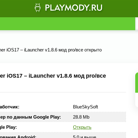
her iOS17 – iLauncher v1.8.6 мод pro/все открыто
 iOS17 – iLauncher v1.8.6 мод pro/все
аботчик:
BlueSkySoft
ер по данным Google Play:
28.8 Mb
le Play:
Открыть
ования Android:
5.0 и выше