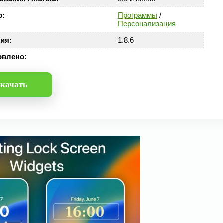
р:
Программы
/
Персонализация
ия:
1.8.6
овлено:
качать