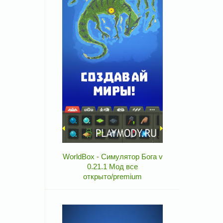
WorldBox - Симулятор Бога v
0.21.1 Мод все
открыто/premium