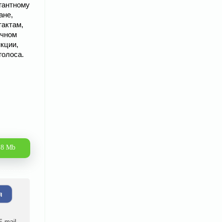
гантному
ане,
тактам,
ычном
кции,
голоса.
.8 Mb
я
-mail.