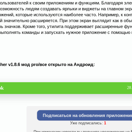
пользователей к своим приложениям и функциям. Благодаря эле
возможность людям создавать ярлыки и виджеты на главном экр
жений, которые используются наиболее часто. Например, к кон
ей значительно расширяется. При этом экран выглядит как в об
ль значков. Кроме того, утилита поддерживает расширенные фун
м выполнять команды и запускать нужное приложение с помощью 
cher v1.8.6 мод pro/все открыто на Андроид:
pk
28
Подписаться на обновления приложени
Уже подписались:
1
При изменении новости вы получите уведомление на E