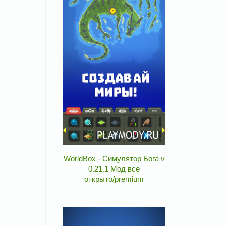
WorldBox - Симулятор Бога v
0.21.1 Мод все
открыто/premium