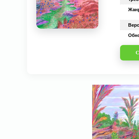
Жан
Верс
Обн
С