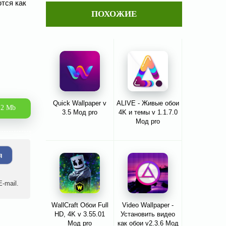
тся как
ПОХОЖИЕ
Quick Wallpaper v
ALIVE - Живые обои
.2 Mb
3.5 Мод pro
4K и темы v 1.1.7.0
Мод pro
я
-mail.
WallCraft Обои Full
Video Wallpaper -
HD, 4K v 3.55.01
Установить видео
Мод pro
как обои v2.3.6 Мод