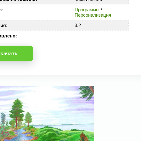
р:
Программы
/
Персонализация
ия:
3.2
овлено:
качать