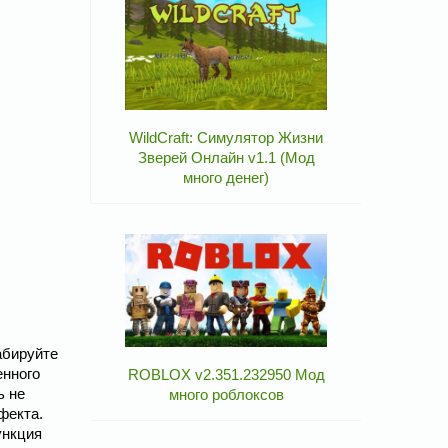
WildCraft: Симулятор Жизни
Зверей Онлайн v1.1 (Мод
много денег)
абируйте
енного
ROBLOX v2.351.232950 Мод
ь не
много роблоксов
фекта.
ункция