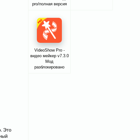
pro/полная версия
VideoShow Pro -
видео мейкер v7.3.0
Мод
разблокировано
. Это
жный