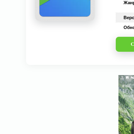
Жан
Верс
Обн
С