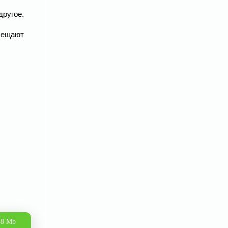
другое.
обещают
.8 Mb