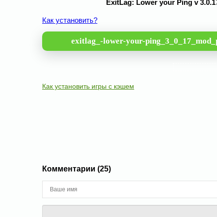
ExitLag: Lower your Ping v 3.
Как установить?
exitlag_-lower-your-ping_3_0_17_mod_
Как установить игры с кэшем
Комментарии (25)