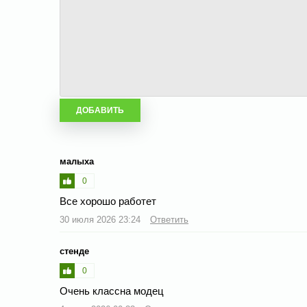
малыха
0
Все хорошо работет
30 июля 2026 23:24
Ответить
стенде
0
Очень классна модец