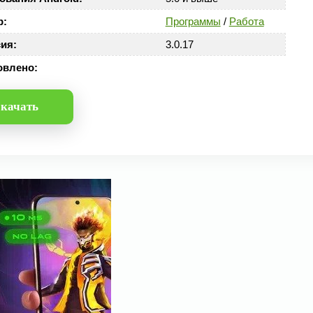
р:
Программы
/
Работа
ия:
3.0.17
овлено:
качать