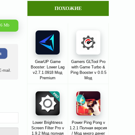
ПОХОЖИЕ
.6 Mb
я
GearUP Game
Gamers GLTool Pro
Booster: Lower Lag
with Game Turbo &
-mail.
v2.7.1.0918 Мод
Ping Booster v 0.0.5
Premium
Мод
разблокировано
Lower Brightness
Power Ping Pong v
Screen Filter Pro v
1.2.1 Полная версия
1.9.2 Мод полная
/ Мод много денег