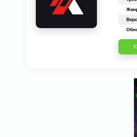
Жан
Верс
Обн
С