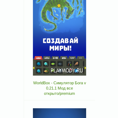
WorldBox - Симулятор Бога v
0.21.1 Мод все
открыто/premium