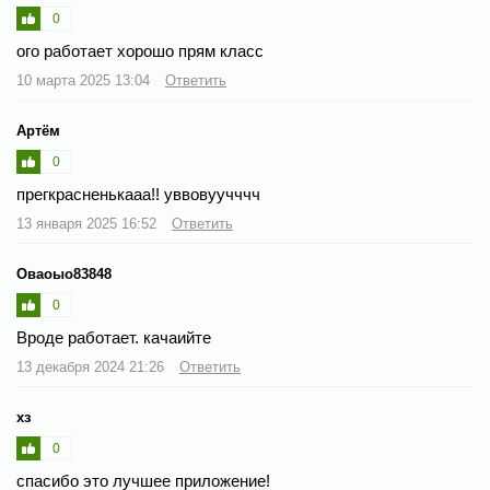
0
ого работает хорошо прям класс
10 марта 2025 13:04
Ответить
Артём
0
прегкрасненькааа!! уввовуучччч
13 января 2025 16:52
Ответить
Оваоыо83848
0
Вроде работает. качаийте
13 декабря 2024 21:26
Ответить
хз
0
спасибо это лучшее приложение!