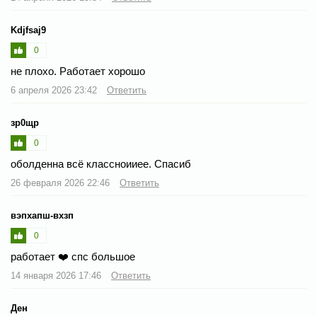
Kdjfsaj9
0
не плохо. Работает хорошо
6 апреля 2026 23:42
Ответить
зр0щр
0
оболденна всё классноииее. Спасиб
26 февраля 2026 22:46
Ответить
вэпхапш-вхзп
0
работает ❤️ спс большое
14 января 2026 17:46
Ответить
Ден