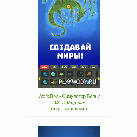
WorldBox - Симулятор Бога v
0.21.1 Мод все
открыто/premium