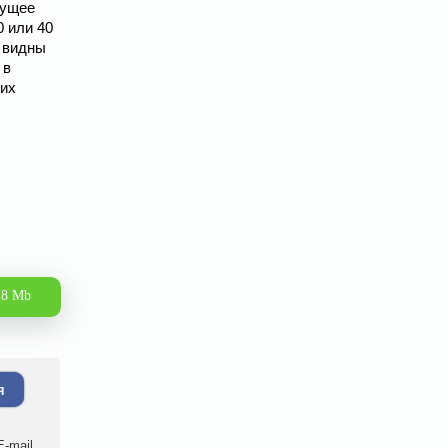
дущее
0 или 40
, видны
 в
 их
.8 Mb
я
-mail.