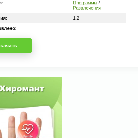
р:
Программы
/
Развлечения
ия:
1.2
овлено:
качать