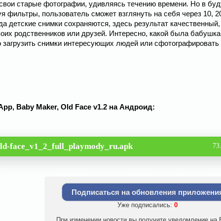
свои старые фотографии, удивляясь течению времени. Но в бу
уя фильтры, пользователь сможет взглянуть на себя через 10, 2
егда детские снимки сохраняются, здесь результат качественный
воих родственников или друзей. Интересно, какой была бабушка
о загрузить снимки интересующих людей или сфотографировать
App, Baby Maker, Old Face v1.2 на Андроид:
old-face_v1_2_full_playmody_ru.apk
73
Подписаться на обновления приложени
Уже подписались:
0
При изменении новости вы получите уведомление на E