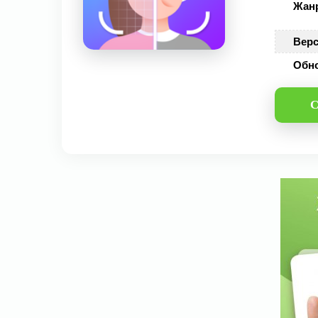
Жан
Верс
Обн
С