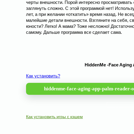
черты внешности. Порой интересно просматривать 
заглянуть сложно. С этой программой нет! Использ
лет, а при желании «откатить» время назад. Не вс
малейшие детали внешности. Взгляните на себя, с
юности? Легко! А мама? Тоже несложно! Достаточн
самому. Дальше программа все сделает сама.
HiddenMe -Face Aging 
Как установить?
hiddenme-face-aging-app-palm-reader-
Как установить игры с кэшем