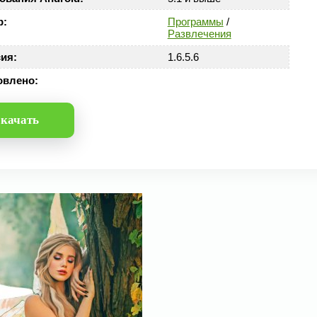
р:
Программы
/
Развлечения
ия:
1.6.5.6
овлено:
качать