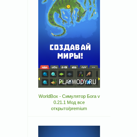
WorldBox - Симулятор Бога v
0.21.1 Мод все
открыто/premium