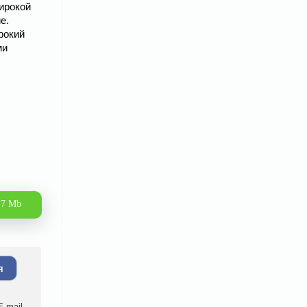
ирокой
е.
рокий
ми
.7 Mb
я
-mail.