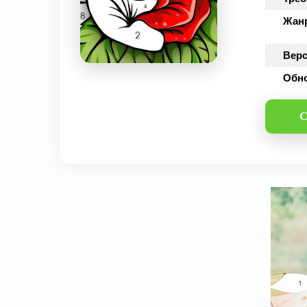
Жан
Верс
Обн
С