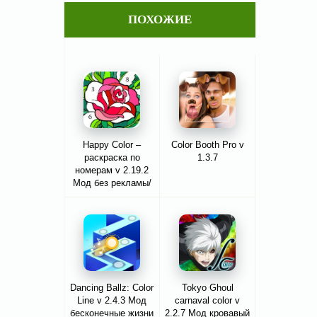
ПОХОЖИЕ
Happy Color –
Color Booth Pro v
раскраска по
1.3.7
номерам v 2.19.2
Мод без рекламы/
все открыто
Dancing Ballz: Color
Tokyo Ghoul
Line v 2.4.3 Мод
carnaval color v
бесконечные жизни
2.2.7 Мод кровавый