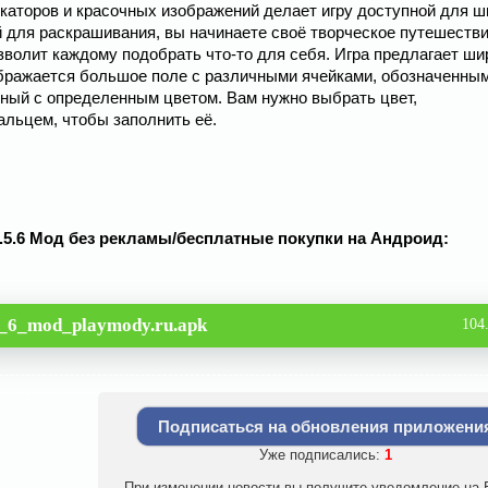
каторов и красочных изображений делает игру доступной для ш
 для раскрашивания, вы начинаете своё творческое путешестви
зволит каждому подобрать что-то для себя. Игра предлагает ши
ображается большое поле с различными ячейками, обозначенны
нный с определенным цветом. Вам нужно выбрать цвет,
альцем, чтобы заполнить её.
1.6.5.6 Мод без рекламы/бесплатные покупки на Андроид:
5_6_mod_playmody.ru.apk
104
Подписаться на обновления приложени
Уже подписались:
1
При изменении новости вы получите уведомление на E