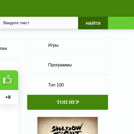
Игры
упки
Программы
Топ 100
+
8
ТОП ИГР