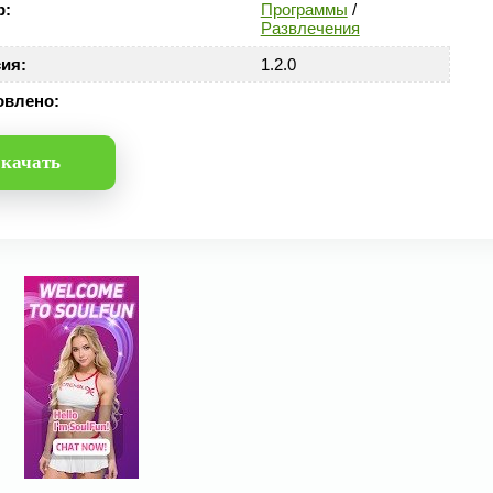
р:
Программы
/
Развлечения
ия:
1.2.0
овлено:
качать