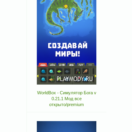
WorldBox - Симулятор Бога v
0.21.1 Мод все
открыто/premium