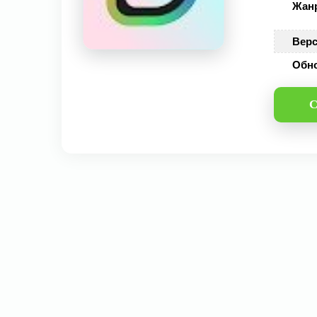
Жан
Верс
Обн
С