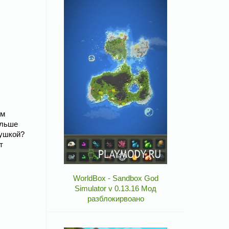
ям
ольше
вушкой?
т
WorldBox - Sandbox God
Simulator v 0.13.16 Мод
разблокирвоано