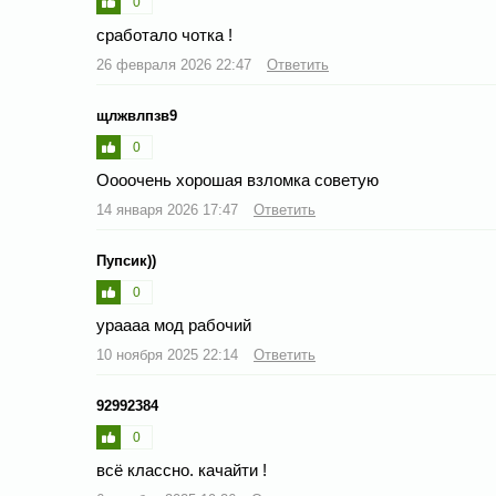
0
сработало чотка !
26 февраля 2026 22:47
Ответить
щлжвлпзв9
0
Оооочень хорошая взломка советую
14 января 2026 17:47
Ответить
Пупсик))
0
ураааа мод рабочий
10 ноября 2025 22:14
Ответить
92992384
0
всё классно. качайти !