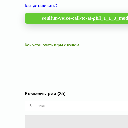
Как установить?
soulfun-voice-call-to-ai-girl_1_1_3_mo
Как установить игры с кэшем
Комментарии (25)