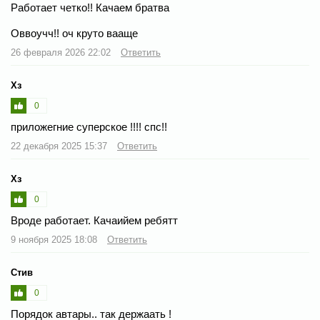
Работает четко!! Качаем братва
Оввоучч!! оч круто вааще
26 февраля 2026 22:02
Ответить
Хз
0
приложегние суперское !!!! спс!!
22 декабря 2025 15:37
Ответить
Хз
0
Вроде работает. Качаийем ребятт
9 ноября 2025 18:08
Ответить
Стив
0
Порядок автары.. так держаать !