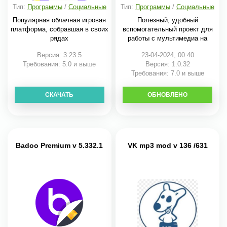
Тип:
Программы
/
Социальные
Тип:
Программы
/
Социальные
Популярная облачная игровая
Полезный, удобный
платформа, собравшая в своих
вспомогательный проект для
рядах
работы с мультимедиа на
Версия: 3.23.5
23-04-2024, 00:40
Требования: 5.0 и выше
Версия: 1.0.32
Требования: 7.0 и выше
СКАЧАТЬ
ОБНОВЛЕНО
СКАЧАТЬ
Badoo Premium v 5.332.1
VK mp3 mod v 136 /631