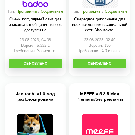
Тип:
Программы
/
Социальные
Тип:
Программы
/
Социальные
Очень популярный сайт для
Очередное дополнение для
знакомств и общения теперь
всех поклонников социальной
доступен на
сети ВКонтакте,
23-08-2023, 04:08
23-08-2023, 02:40
Версия: 5.332.1
Версия: 136
Требования: Зависит от
Требования: 4.0 и выше
устройства
ОБНОВЛЕНО
СКАЧАТЬ
ОБНОВЛЕНО
СКАЧАТЬ
Janitor Ai v1.0 мод
MEEFF v 5.3.5 Мод
разблокировано
Premium/без рекламы