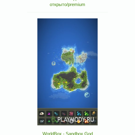
открыто/premium
WorldBox - Sandbox God