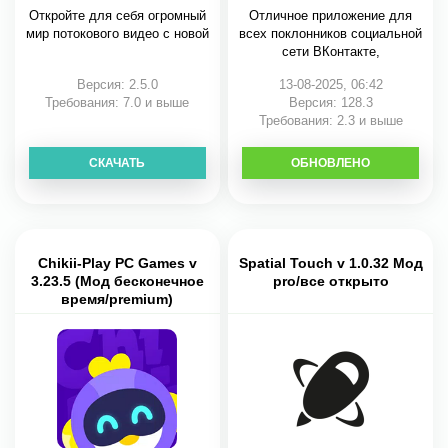
Откройте для себя огромный
Отличное приложение для
мир потокового видео с новой
всех поклонников социальной
сети ВКонтакте,
Версия: 2.5.0
13-08-2025, 06:42
Требования: 7.0 и выше
Версия: 128.3
Требования: 2.3 и выше
СКАЧАТЬ
ОБНОВЛЕНО
СКАЧАТЬ
Chikii-Play PC Games v
Spatial Touch v 1.0.32 Мод
3.23.5 (Мод бесконечное
pro/все открыто
время/premium)