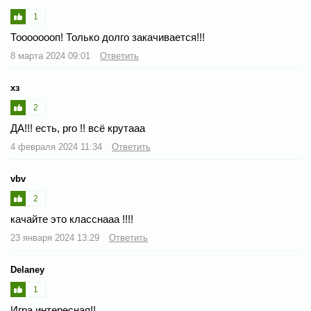
1
Тоооооооп! Только долго закачивается!!!
8 марта 2024 09:01
Ответить
хз
2
ДА!!! есть, pro !! всё крутааа
4 февраля 2024 11:34
Ответить
vbv
2
качайте это класснааа !!!!
23 января 2024 13:29
Ответить
Delaney
1
Игра интересная!!