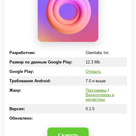
Разработчик:
Glamlabs Inc
Размер по данным Google Play:
12.3 Mb
Google Play:
Открыть
Требования Android:
7.0 и выше
Жанр:
Программы
/
Видеоплееры и
редакторы
Версия:
0.1.5
Обновлено:
Скачать