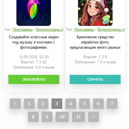
Тип:
Программы
/
Видеоплееры и
Тип:
Программы
/
Видеоплееры и
редакторы
редакторы
Создавайте классные видео
Креативное средство
под музыку и коллажи с
обработки фото,
фотографиями.
предлагающее много разных
11-05-2024, 01:20
Версия: 1.3.9
Версия: 7.3.42
Требования: 7.0 и выше
Требования: 5.0 и выше
ОБНОВЛЕНО
СКАЧАТЬ
СКАЧАТЬ
<
1
2
3
4
5
6
7
8
9
10
11
>