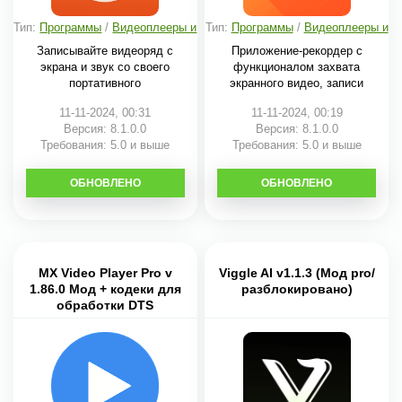
Тип:
Программы
/
Видеоплееры и
Тип:
Программы
/
Видеоплееры и
редакторы
редакторы
Записывайте видеоряд с
Приложение-рекордер с
экрана и звук со своего
функционалом захвата
портативного
экранного видео, записи
11-11-2024, 00:31
11-11-2024, 00:19
Версия: 8.1.0.0
Версия: 8.1.0.0
Требования: 5.0 и выше
Требования: 5.0 и выше
ОБНОВЛЕНО
СКАЧАТЬ
ОБНОВЛЕНО
СКАЧАТЬ
MX Video Player Pro v
Viggle AI v1.1.3 (Мод pro/
1.86.0 Мод + кодеки для
разблокировано)
обработки DTS