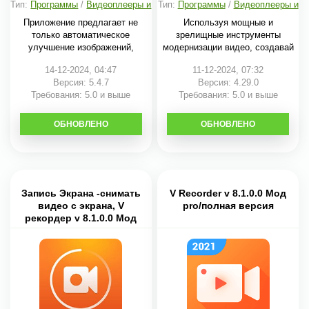
Тип:
Программы
/
Видеоплееры и
Тип:
Программы
/
Видеоплееры и
редакторы
редакторы
Приложение предлагает не
Используя мощные и
только автоматическое
зрелищные инструменты
улучшение изображений,
модернизации видео, создавай
14-12-2024, 04:47
11-12-2024, 07:32
Версия: 5.4.7
Версия: 4.29.0
Требования: 5.0 и выше
Требования: 5.0 и выше
ОБНОВЛЕНО
СКАЧАТЬ
ОБНОВЛЕНО
СКАЧАТЬ
Запись Экрана -снимать
V Recorder v 8.1.0.0 Мод
видео с экрана, V
pro/полная версия
рекордер v 8.1.0.0 Мод
Vip