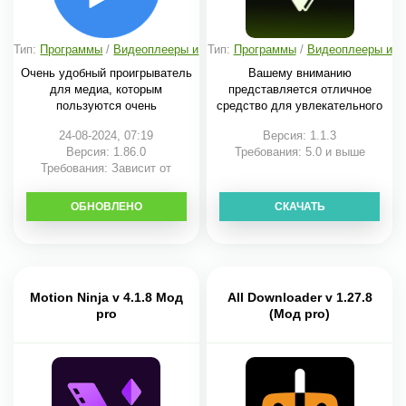
Тип:
Программы
/
Видеоплееры и
Тип:
Программы
/
Видеоплееры и
редакторы
редакторы
Очень удобный проигрыватель
Вашему вниманию
для медиа, которым
представляется отличное
пользуются очень
средство для увлекательного
24-08-2024, 07:19
Версия: 1.1.3
Версия: 1.86.0
Требования: 5.0 и выше
Требования: Зависит от
устройства
ОБНОВЛЕНО
СКАЧАТЬ
СКАЧАТЬ
Motion Ninja v 4.1.8 Мод
All Downloader v 1.27.8
pro
(Мод pro)