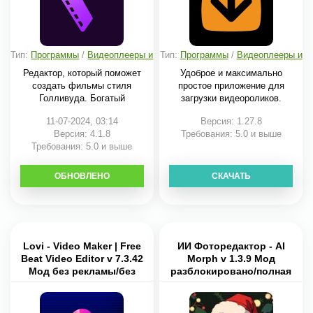
Тип:
Программы
/
Видеоплееры и
Тип:
Программы
/
Видеоплееры и
редакторы
редакторы
Редактор, который поможет
Удоброе и максимально
создать фильмы стиля
простое приложение для
Голливуда. Богатый
загрузки видеороликов.
11-07-2024, 03:14
Версия: 1.27.8
Версия: 4.1.8
Требования: 5.0 и выше
Требования: 5.0 и выше
ОБНОВЛЕНО
СКАЧАТЬ
СКАЧАТЬ
Lovi - Video Maker | Free
ИИ Фоторедактор - AI
Beat Video Editor v 7.3.42
Morph v 1.3.9 Мод
Мод без рекламы/без
разблокировано/полная
водяного знака
версия