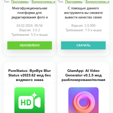
Тип:
Программы
/
Видеоплееры и
Тип:
Программы
/
Видеоплееры и
редакторы
редакторы
Многофункциональная
С помощью данного
платформа для
инструмента вы сможете
редактирования фото и
вывести качество своих
видеофайлов
24-02-2024, 05:56
Версия: 2.0.000
Версия: 3.0.2
Требования: 7.0 и выше
Требования: 5.0 и выше
ОБНОВЛЕНО
СКАЧАТЬ
СКАЧАТЬ
PureStatus: ByeBye Blur
GlamApp: AI Video
Status v2023.62 мод без
Generator v0.1.5 мод
водяного знака
разблокировано/полная
версия