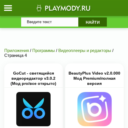
Приложения
/
Программы
/
Видеоплееры и редакторы
/
Страница 4
GoCut - светящийся
BeautyPlus Video v2.0.000
видеоредактор v3.0.2
Мод Premium/полная
(Мод pro/все открыто)
версия