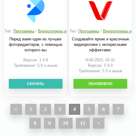
Тип:
Программы
/
Видеоплееры и
Тип:
Программы
/
Видеоплееры и
редакторы
редакторы
Перед вами один из лучших
Создавайте яркие и красочные
фоторедакторов, с помощью
видеоролики с интересными
которого вы
эффектами.
Версия: 1.4.8
9-06-2023, 02:41
Требования: 5.0 и выше
Версия: 5.9.0
Требования: 5.0 и выше
СКАЧАТЬ
ОБНОВЛЕНО
СКАЧАТЬ
<
1
2
3
4
5
6
7
8
9
10
11
>