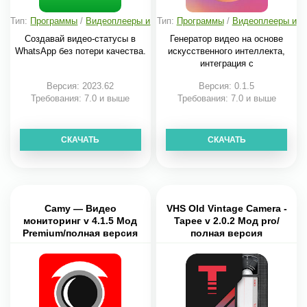
Тип:
Программы
/
Видеоплееры и
Тип:
Программы
/
Видеоплееры и
редакторы
редакторы
Создавай видео-статусы в
Генератор видео на основе
WhatsApp без потери качества.
искусственного интеллекта,
интеграция с
Версия: 2023.62
Версия: 0.1.5
Требования: 7.0 и выше
Требования: 7.0 и выше
СКАЧАТЬ
СКАЧАТЬ
Camy — Видео
VHS Old Vintage Camera -
мониторинг v 4.1.5 Мод
Tapee v 2.0.2 Мод pro/
Premium/полная версия
полная версия