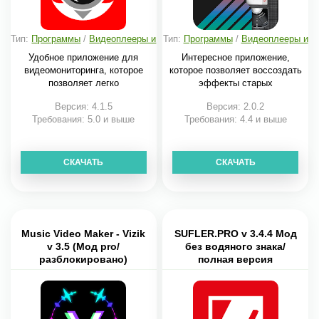
Тип:
Программы
/
Видеоплееры и
Тип:
Программы
/
Видеоплееры и
редакторы
редакторы
Удобное приложение для
Интересное приложение,
видеомониторинга, которое
которое позволяет воссоздать
позволяет легко
эффекты старых
Версия: 4.1.5
Версия: 2.0.2
Требования: 5.0 и выше
Требования: 4.4 и выше
СКАЧАТЬ
СКАЧАТЬ
Music Video Maker - Vizik
SUFLER.PRO v 3.4.4 Мод
v 3.5 (Мод pro/
без водяного знака/
разблокировано)
полная версия