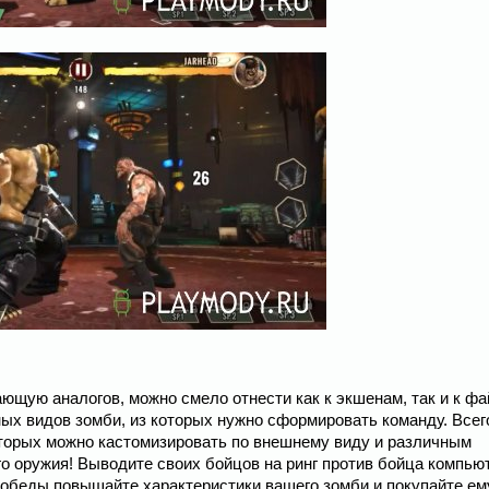
ающую аналогов, можно смело отнести как к экшенам, так и к фа
х видов зомби, из которых нужно сформировать команду. Всег
оторых можно кастомизировать по внешнему виду и различным
о оружия! Выводите своих бойцов на ринг против бойца компью
 победы повышайте характеристики вашего зомби и покупайте ем