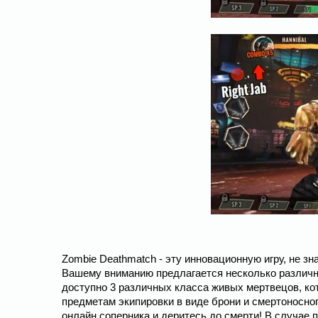
Zombie Deathmatch - эту инновационную игру, не зн
Вашему вниманию предлагается несколько различны
доступно 3 различных класса живых мертвецов, к
предметам экипировки в виде брони и смертоносног
онлайн соперника и деритесь до смерти! В случае