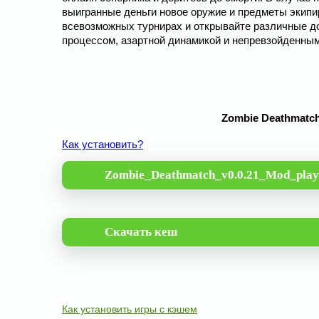
выигранные деньги новое оружие и предметы экипи
всевозможных турнирах и открывайте различные д
процессом, азартной динамикой и непревзойденны
Zombie Deathmatch
Как установить?
Zombie_Deathmatch_v0.0.21_Mod_play
Скачать кеш
Как установить игры с кэшем