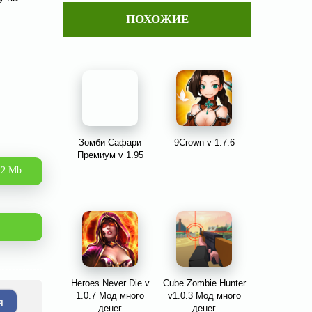
ПОХОЖИЕ
Зомби Сафари
9Crown v 1.7.6
Премиум v 1.95
.2 Mb
Heroes Never Die v
Cube Zombie Hunter
1.0.7 Мод много
v1.0.3 Мод много
я
денег
денег