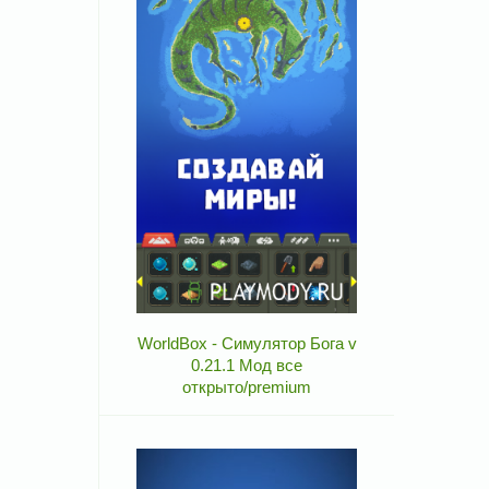
WorldBox - Симулятор Бога v
0.21.1 Мод все
открыто/premium