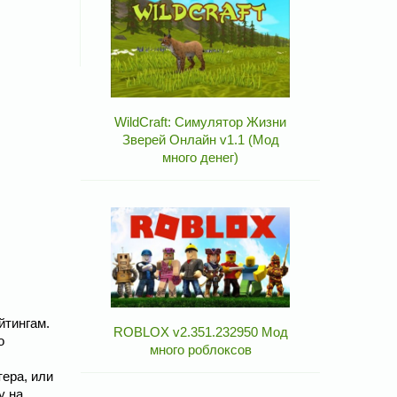
WildCraft: Симулятор Жизни
Зверей Онлайн v1.1 (Мод
много денег)
йтингам.
ROBLOX v2.351.232950 Мод
о
много роблоксов
тера, или
у на