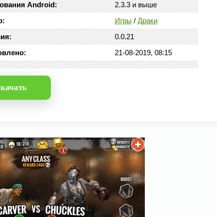
ования Android:
2.3.3 и выше
р:
Игры
/
Драки
ия:
0.0.21
овлено:
21-08-2019, 08:15
качать