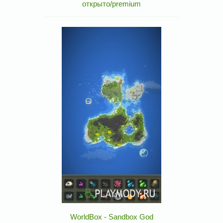
открыто/premium
WorldBox - Sandbox God