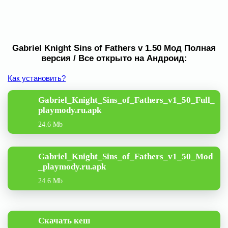
Gabriel Knight Sins of Fathers v 1.50 Мод Полная
версия / Все открыто на Андроид:
Как установить?
Gabriel_Knight_Sins_of_Fathers_v1_50_Full_
playmody.ru.apk
24.6 Mb
Gabriel_Knight_Sins_of_Fathers_v1_50_Mod
_playmody.ru.apk
24.6 Mb
Скачать кеш