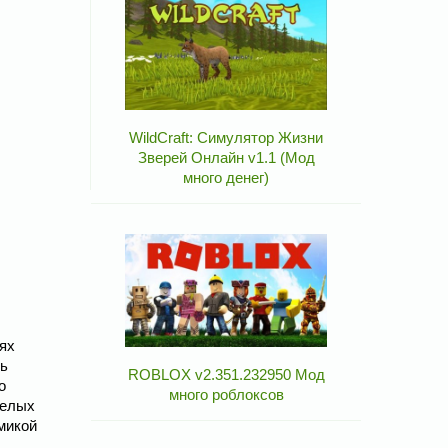
WildCraft: Симулятор Жизни
Зверей Онлайн v1.1 (Мод
много денег)
ях
ть
ROBLOX v2.351.232950 Мод
о
много роблоксов
селых
микой