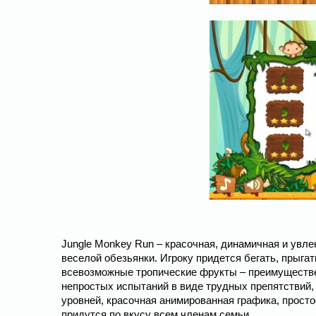
Jungle Monkey Run – красочная, динамичная и увл
веселой обезьянки. Игроку придется бегать, прыга
всевозможные тропические фрукты – преимуществе
непростых испытаний в виде трудных препятствий,
уровней, красочная анимированная графика, прост
придутся по вкусу всем членам семьи