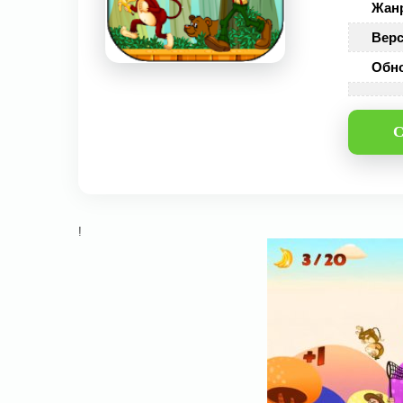
Жан
Верс
Обн
С
!