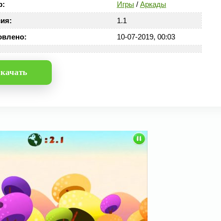
р:
Игры
/
Аркады
ия:
1.1
овлено:
10-07-2019, 00:03
качать