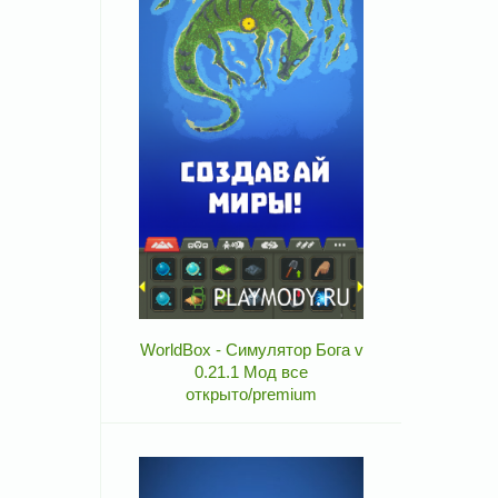
WorldBox - Симулятор Бога v
0.21.1 Мод все
открыто/premium