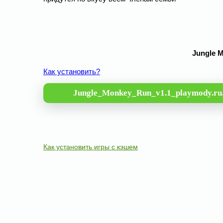
Jungle 
Как установить?
Jungle_Monkey_Run_v1.1_playmody.ru
Как установить игры с кэшем