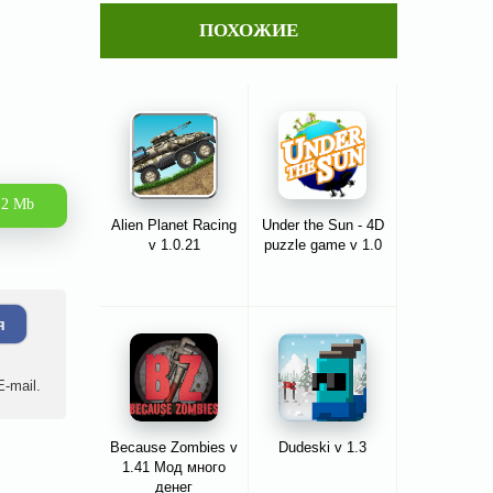
ПОХОЖИЕ
.2 Mb
Alien Planet Racing
Under the Sun - 4D
v 1.0.21
puzzle game v 1.0
я
-mail.
Because Zombies v
Dudeski v 1.3
1.41 Мод много
денег