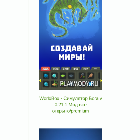
WorldBox - Симулятор Бога v
0.21.1 Мод все
открыто/premium