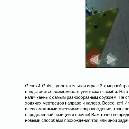
Gears & Guts – увлекательная игра с 3-х мерной г
представится возможность уничтожать зомби. На э
напичканных самым разнообразным оружием. Не спе
ходячих мертвецов направо и налево. Вовсе нет! И
всевозможными миссиями: сопровождение, транспо
определенной позиции и прочие! Вам точно не прид
новыми способами прохождения той или иной задач