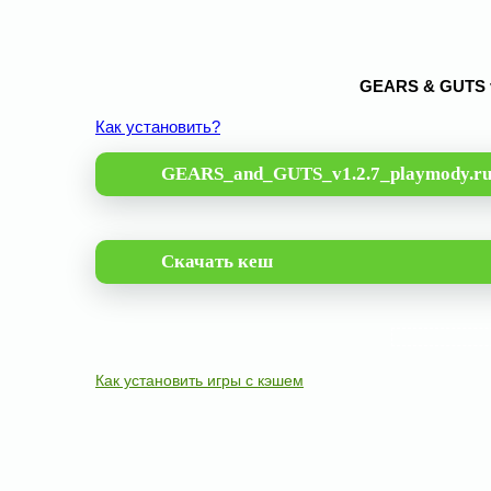
GEARS & GUTS v
Как установить?
GEARS_and_GUTS_v1.2.7_playmody.ru
Скачать кеш
Как установить игры с кэшем