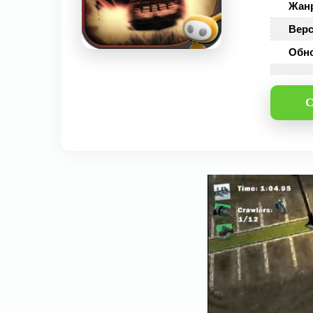
Жан
Верс
Обн
С