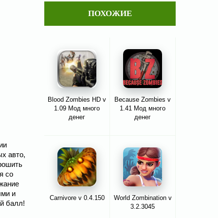
ПОХОЖИЕ
Blood Zombies HD v
Because Zombies v
1.09 Мод много
1.41 Мод много
денег
денег
ии
х авто,
крошить
я со
ржание
ыми и
Carnivore v 0.4.150
World Zombination v
й балл!
3.2.3045