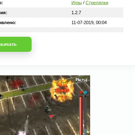
р:
Игры
/
Стрелялки
ия:
1.2.7
овлено:
11-07-2019, 00:04
качать