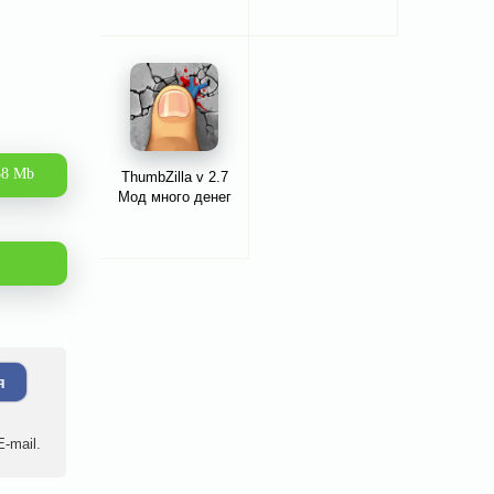
38 Mb
ThumbZilla v 2.7
Мод много денег
я
-mail.