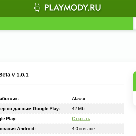
eta v 1.0.1
аботчик:
Alawar
ер по данным Google Play:
42 Mb
le Play:
Открыть
ования Android:
4.0 и выше