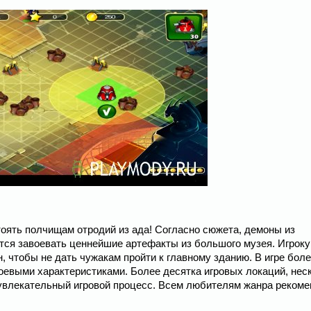
стоять полчищам отродий из ада! Согласно сюжета, демоны из
тся завоевать ценнейшие артефакты из большого музея. Игроку
, чтобы не дать чужакам пройти к главному зданию. В игре бол
оевыми характеристиками. Более десятка игровых локаций, нес
 увлекательный игровой процесс. Всем любителям жанра рекоме