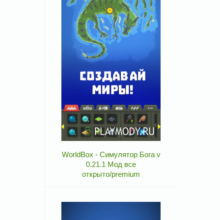
WorldBox - Симулятор Бога v
0.21.1 Мод все
открыто/premium