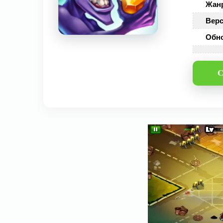
Жан
Верс
Обн
С