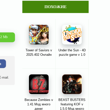
ПОХОЖИЕ
42 Mb
Tower of Saviors v
Under the Sun - 4D
2025.402 Онлайн
puzzle game v 1.0
я
-mail.
Because Zombies v
BEAST BUSTERS
1.41 Мод много
featuring KOF v
денег
1.5.0 Мод много