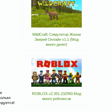
WildCraft: Симулятор Жизни
Зверей Онлайн v1.1 (Мод
много денег)
ее
ROBLOX v2.351.232950 Мод
колько
много роблоксов
ндуется!