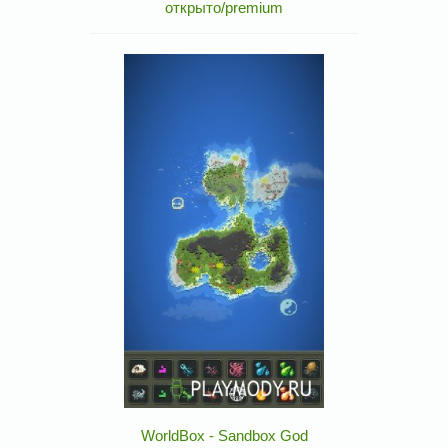
открыто/premium
WorldBox - Sandbox God