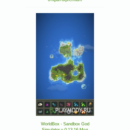
WorldBox - Sandbox God
Simulator v 0.13.16 Мод