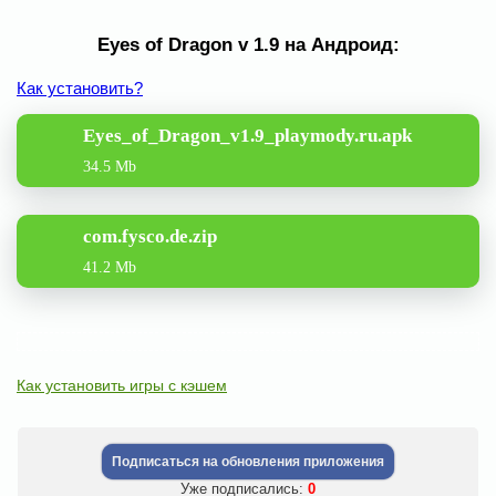
Eyes of Dragon v 1.9 на Андроид:
Как установить?
Eyes_of_Dragon_v1.9_playmody.ru.apk
34.5 Mb
com.fysco.de.zip
41.2 Mb
Как установить игры с кэшем
Подписаться на обновления приложения
Уже подписались:
0