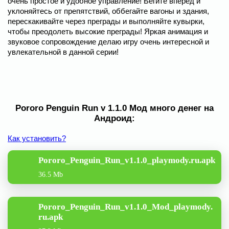
очень простое и удобное управление! Бегите вперед и
уклоняйтесь от препятствий, оббегайте вагоны и здания,
перескакивайте через преграды и выполняйте кувырки,
чтобы преодолеть высокие преграды! Яркая анимация и
звуковое сопровождение делаю игру очень интересной и
увлекательной в данной серии!
Pororo Penguin Run v 1.1.0 Мод много денег на
Андроид:
Как установить?
Pororo_Penguin_Run_v1.1.0_playmody.ru.apk
36.5 Mb
Pororo_Penguin_Run_v1.1.0_Mod_playmody.
ru.apk