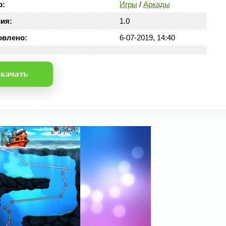
р:
Игры
/
Аркады
ия:
1.0
овлено:
6-07-2019, 14:40
качать