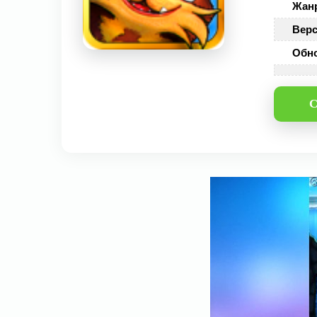
Жан
Верс
Обн
С