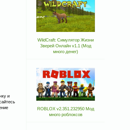
WildCraft: Симулятор Жизни
Зверей Онлайн v1.1 (Мод
много денег)
чку и
сайтесь
ение
ROBLOX v2.351.232950 Мод
много роблоксов