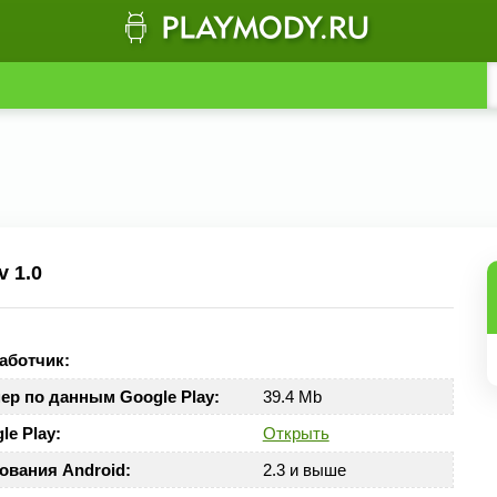
v 1.0
аботчик:
ер по данным Google Play:
39.4 Mb
le Play:
Открыть
ования Android:
2.3 и выше