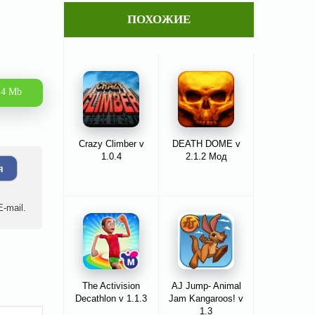
ПОХОЖИЕ
.4 Mb
Crazy Climber v
DEATH DOME v
1.0.4
2.1.2 Мод
я
-mail.
The Activision
AJ Jump- Animal
Decathlon v 1.1.3
Jam Kangaroos! v
1.3