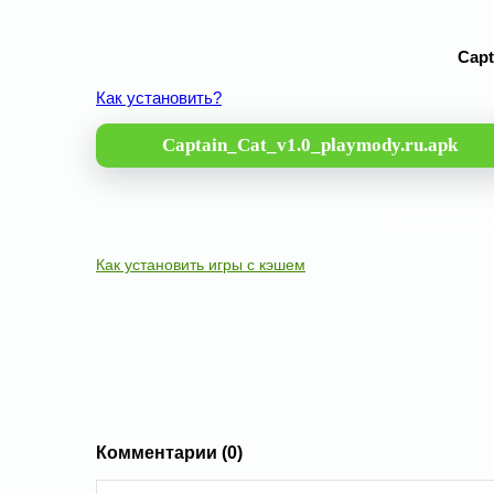
Capt
Как установить?
Captain_Cat_v1.0_playmody.ru.apk
Как установить игры с кэшем
Комментарии (0)