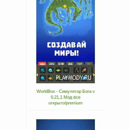
WorldBox - Симулятор Бога v
0.21.1 Мод все
открыто/premium