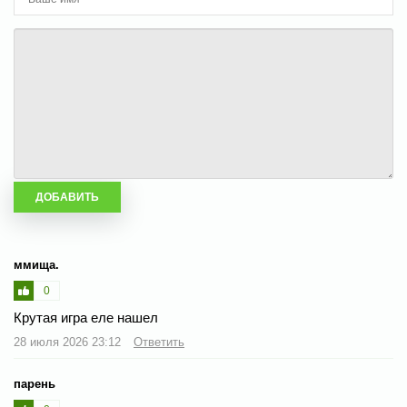
ммища.
0
Крутая игра еле нашел
28 июля 2026 23:12
Ответить
парень