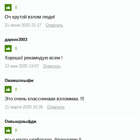
0
Оч крутой взлом люди!
21 июня 2025 22:17
Ответить
дарккк3003
0
Хорошо! рекамндую всем !
12 мая 2025 13:07
Ответить
Оважшлоыфж
0
Это очень класснннаая взломмаа. !!!
21 марта 2025 16:35
Ответить
Оавышраыфдж
0
всьо круто сработало. блогодарю !!