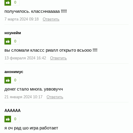
0
получилось. классннааааа !!!!!
7 марта 2024 09:18
Ответить
ноунейм
0
вы сломали классс риалл открыто всьооо !!!!
13 февраля 2024 16:42
Ответить
анонимус
0
денег стало многа. уввовучч
21 января 2024 10:17
Ответить
АААААА
0
я оч рад шо игра работает