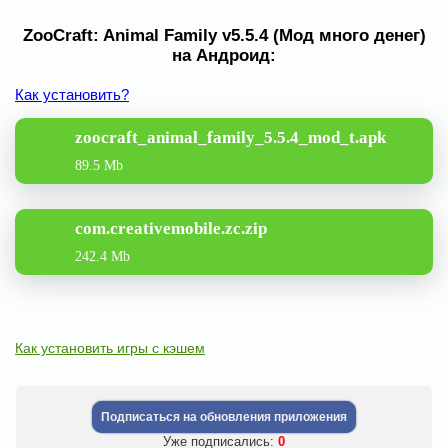
ZooCraft: Animal Family v5.5.4 (Мод много денег)
на Андроид:
Как установить?
zoocraft_animal_family_5.5.4_mod_t.apk
89.5 Mb
com.creativemobile.zc.zip
242.4 Mb
Как установить игры с кэшем
Подписаться на обновления приложения
Уже подписались:
0