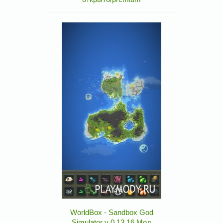
WorldBox - Sandbox God
Simulator v 0.13.16 Мод