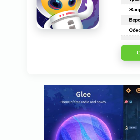
Жан
Верс
Обн
С