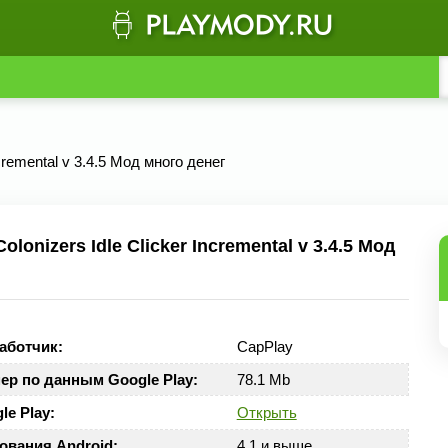
ncremental v 3.4.5 Мод много денег
nizers Idle Clicker Incremental v 3.4.5 Мод
аботчик:
CapPlay
ер по данным Google Play:
78.1 Mb
le Play:
Открыть
ования Android:
4.1 и выше