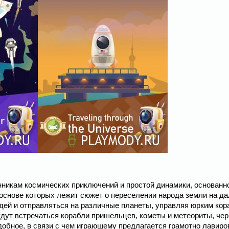
клонникам космических приключений и простой динамики, основанн
в основе которых лежит сюжет о переселении народа земли на д
дей и отправляться на различные планеты, управляя юрким ко
удут встречаться корабли пришельцев, кометы и метеориты, че
обное, в связи с чем играющему предлагается грамотно лавиро