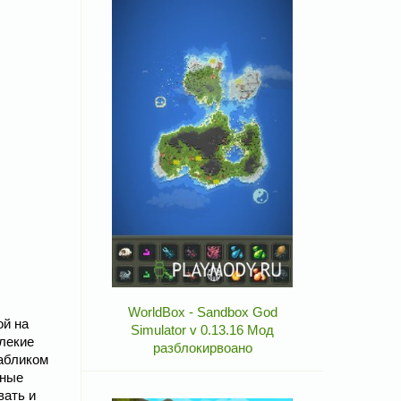
WorldBox - Sandbox God
ой на
Simulator v 0.13.16 Мод
алекие
разблокирвоано
рабликом
рные
вать и