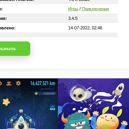
р:
Игры
/
Приключения
ия:
3.4.5
овлено:
14-07-2022, 02:46
качать