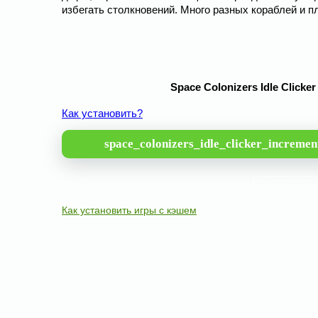
избегать столкновений. Много разных кораблей и п
Space Colonizers Idle Clicke
Как установить?
space_colonizers_idle_clicker_increme
Как установить игры с кэшем