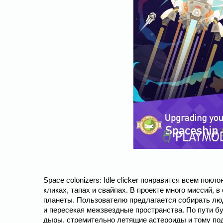
Space colonizers: Idle clicker понравится всем по
кликах, тапах и свайпах. В проекте много миссий, 
планеты. Пользователю предлагается собирать лю
и пересекая межзвездные пространства. По пути б
дыры, стремительно летящие астероиды и тому под