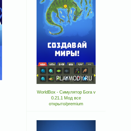
WorldBox - Симулятор Бога v
0.21.1 Мод все
открыто/premium