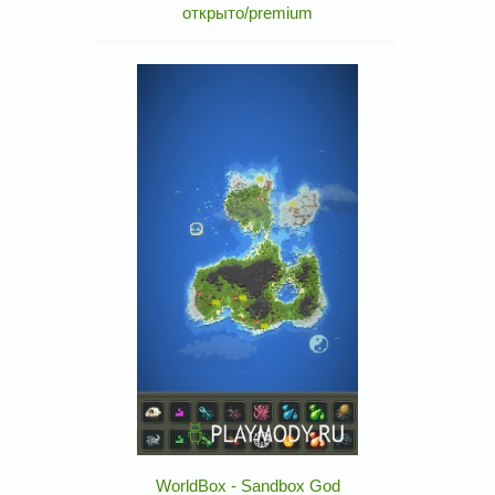
открыто/premium
WorldBox - Sandbox God