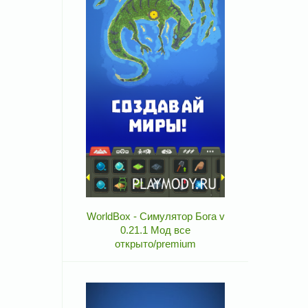
WorldBox - Симулятор Бога v
0.21.1 Мод все
открыто/premium