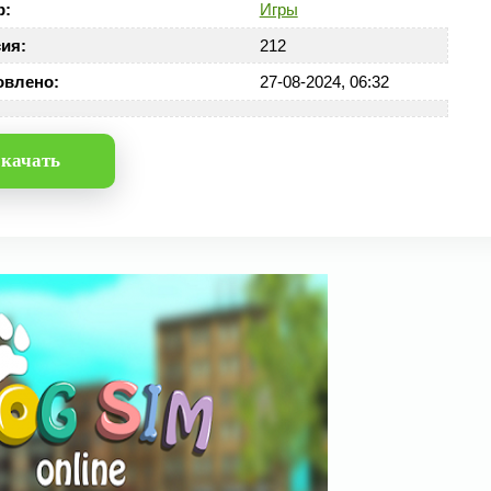
р:
Игры
ия:
212
овлено:
27-08-2024, 06:32
качать