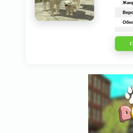
Жан
Верс
Обн
С