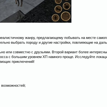
реалистичному жанру, предлагающему побывать на месте самог
тельно выбрать породу и другие настройки, повлияющие на дал
но или совместно с друзьями. Второй вариант более интересны
о босса с большим уровнем ХП намного проще. Исследуйте локац
ывающих приключений!
х возможностей;