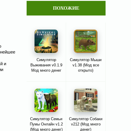
ПОХОЖИЕ
о
ьнейшее
Симулятор
Симулятор Мыши
й и
Выживания v0.1.9
v1.38 (Мод все
ии
Мод много денег
открыто)
Симулятор Семьи
Симулятор Собаки
Пумы Онлайн v1.2
v212 (Мод много
(Мод много денег)
денег)