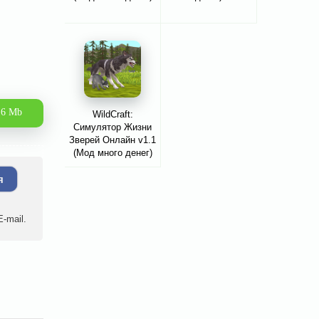
.6 Mb
WildCraft:
Симулятор Жизни
Зверей Онлайн v1.1
(Мод много денег)
я
-mail.