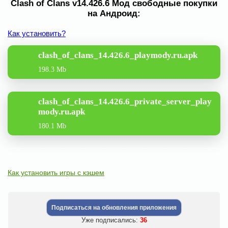
Clash of Clans v14.426.6 Мод свободные покупки
на Андроид:
Как установить?
clash_of_clans_14.426.6_playmody.ru.apk
198.3 Mb
clash_of_clans_14.426.6_private_server_play
mody.ru.apk
180.1 Mb
Как установить игры с кэшем
Подписаться на обновления приложения
Уже подписались:
36