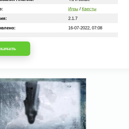
р:
Игры
/
Квесты
ия:
2.1.7
овлено:
16-07-2022, 07:08
качать