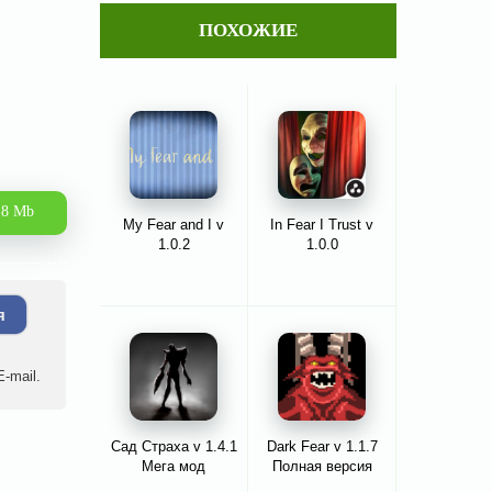
ПОХОЖИЕ
.8 Mb
My Fear and I v
In Fear I Trust v
1.0.2
1.0.0
я
-mail.
Сад Страха v 1.4.1
Dark Fear v 1.1.7
Мега мод
Полная версия