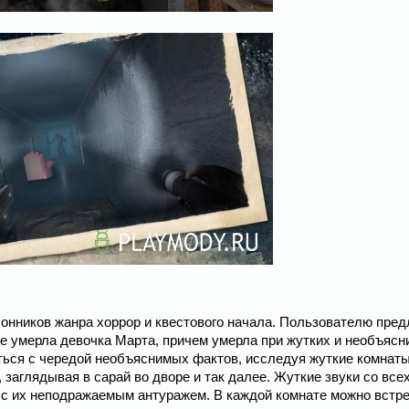
лонников жанра хоррор и квестового начала. Пользователю пред
е умерла девочка Марта, причем умерла при жутких и необъяс
ться с чередой необъяснимых фактов, исследуя жуткие комнаты
 заглядывая в сарай во дворе и так далее. Жуткие звуки со всех
 с их неподражаемым антуражем. В каждой комнате можно встре