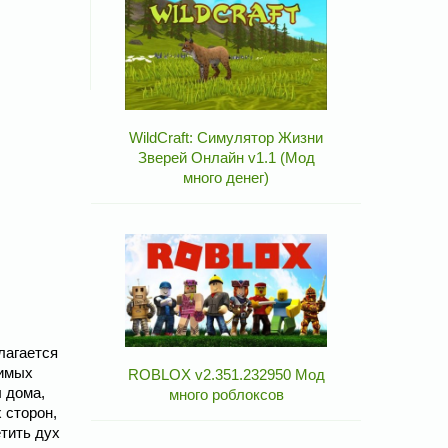
WildCraft: Симулятор Жизни
Зверей Онлайн v1.1 (Мод
много денег)
лагается
нимых
ROBLOX v2.351.232950 Мод
 дома,
много роблоксов
 сторон,
тить дух