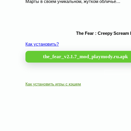
Марты в своем уникальном, жутком обличье…
The Fear : Creepy Scream
Как установить?
the_fear_v2.1.7_mod_playmody.ru.apk
Как установить игры с кэшем