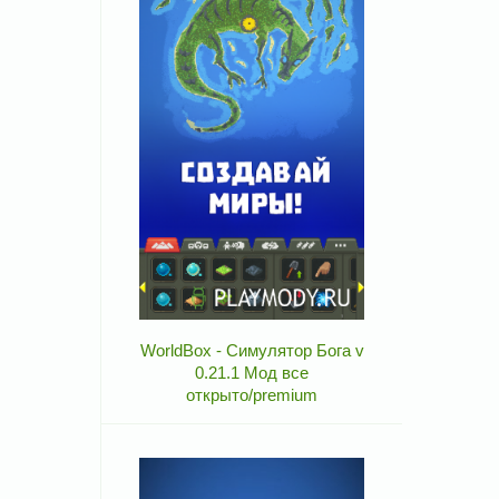
WorldBox - Симулятор Бога v
0.21.1 Мод все
открыто/premium