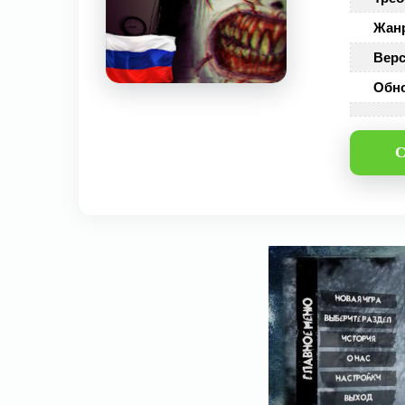
Жан
Верс
Обн
С