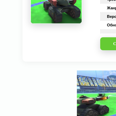
Жан
Верс
Обн
С