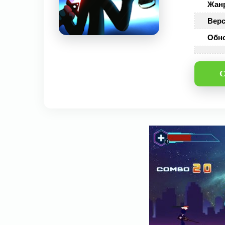
Жан
Верс
Обн
С