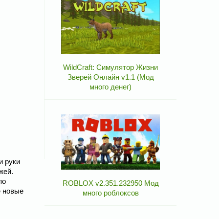
WildCraft: Симулятор Жизни
Зверей Онлайн v1.1 (Мод
много денег)
и руки
жей.
по
ROBLOX v2.351.232950 Мод
е новые
много роблоксов