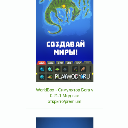
WorldBox - Симулятор Бога v
0.21.1 Мод все
открыто/premium