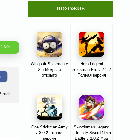
ПОХОЖИЕ
.2 Mb
Wingsuit Stickman v
Hero Legend
2.5 Мод все
Stickman Pro v 2.9.2
открыто
Полная версия
я
-mail.
One Stickman Army
Swordsman Legend
v 3.0.2 Полная
– Infinity Sword Ninja
версия
Battle v 1.0.2 Мод