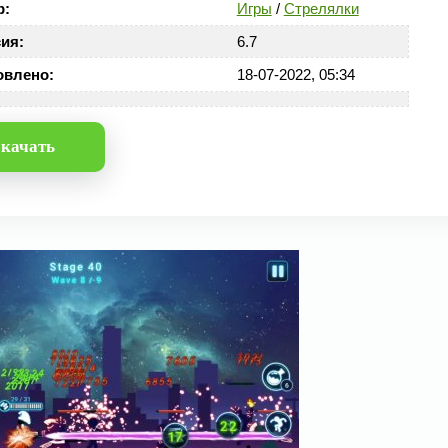
р:
Игры
/
Стрелялки
ия:
6.7
овлено:
18-07-2022, 05:34
качать