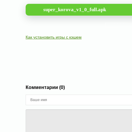
super_korova_v1_0_full.apk
Как установить игры с кэшем
Комментарии (0)