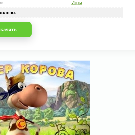
р:
Игры
овлено:
качать