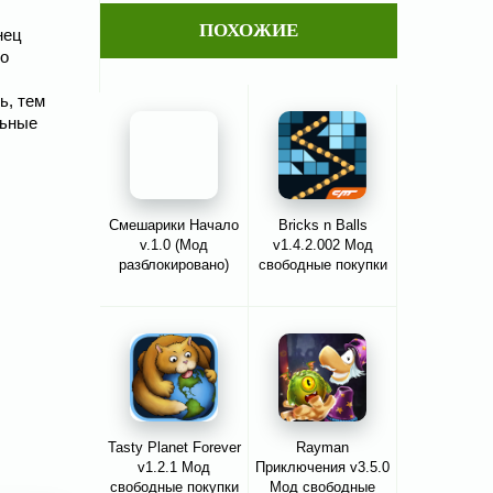
ПОХОЖИЕ
нец
ко
ь, тем
льные
Смешарики Начало
Bricks n Balls
v.1.0 (Мод
v1.4.2.002 Мод
разблокировано)
свободные покупки
Tasty Planet Forever
Rayman
v1.2.1 Мод
Приключения v3.5.0
свободные покупки
Мод свободные