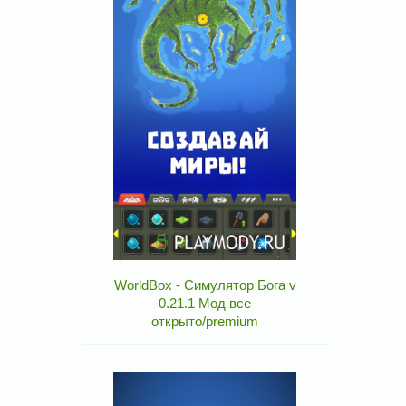
WorldBox - Симулятор Бога v
0.21.1 Мод все
открыто/premium