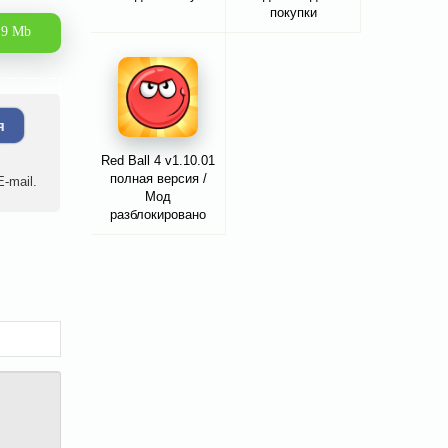
покупки
.9 Mb
я
Red Ball 4 v1.10.01
полная версия /
-mail.
Мод
разблокировано