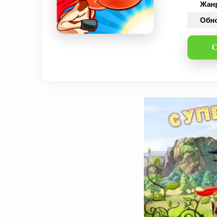
Жан
Обн
С