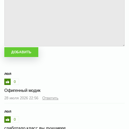
лол
0
Офигенный модик
28 июля 2026 22:56
Ответить
лол
0
сработало класс вы лучшиеее