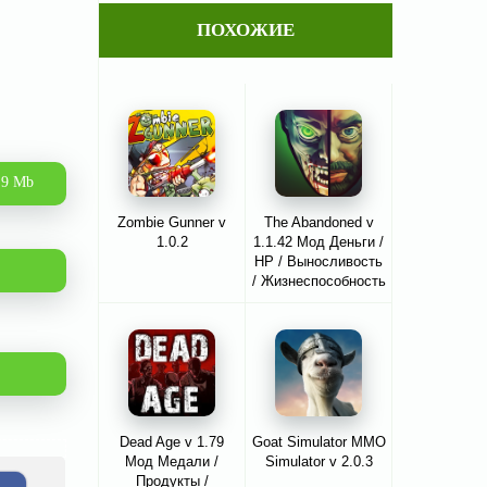
ПОХОЖИЕ
.9 Mb
Zombie Gunner v
The Abandoned v
1.0.2
1.1.42 Мод Деньги /
HP / Выносливость
/ Жизнеспособность
/ Очки навыков /
все открыто
Dead Age v 1.79
Goat Simulator MMO
Мод Медали /
Simulator v 2.0.3
Продукты /