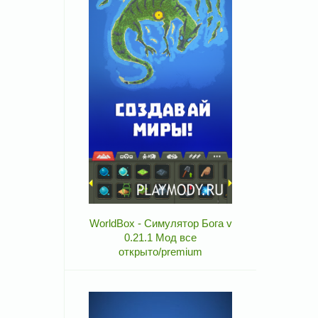
WorldBox - Симулятор Бога v
0.21.1 Мод все
открыто/premium