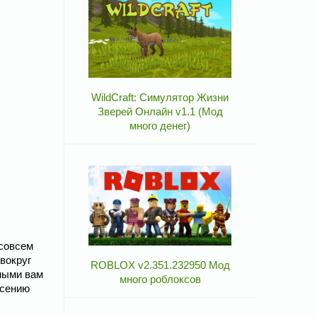
WildCraft: Симулятор Жизни
Зверей Онлайн v1.1 (Мод
много денег)
 совсем
вокруг
ROBLOX v2.351.232950 Мод
ными вам
много роблоксов
асению