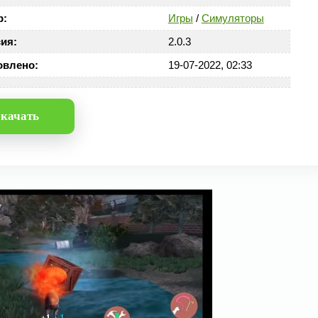
р:
Игры
/
Симуляторы
ия:
2.0.3
овлено:
19-07-2022, 02:33
качать