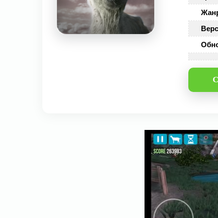
Жан
Верс
Обн
С