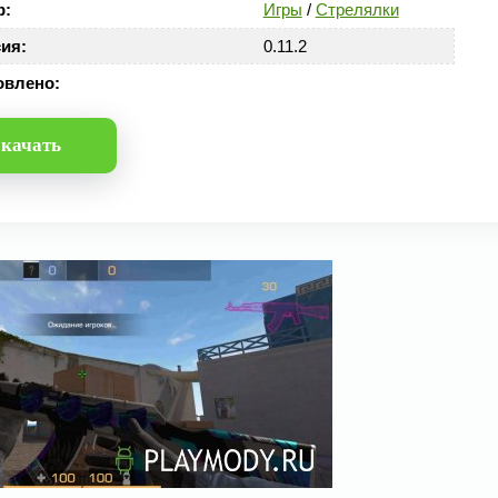
р:
Игры
/
Стрелялки
ия:
0.11.2
овлено:
качать