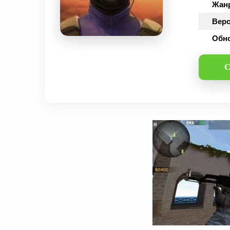
Жан
Верс
Обн
С