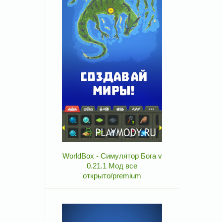
WorldBox - Симулятор Бога v
0.21.1 Мод все
открыто/premium