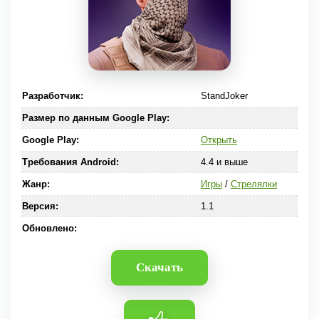
Разработчик:
StandJoker
Размер по данным Google Play:
Google Play:
Открыть
Требования Android:
4.4 и выше
Жанр:
Игры
/
Стрелялки
Версия:
1.1
Обновлено:
Скачать