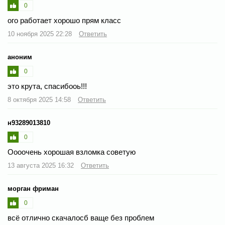
0
ого работает хорошо прям класс
10 ноября 2025 22:28
Ответить
аноним
0
это крута, спасибооь!!!
8 октября 2025 14:58
Ответить
н93289013810
0
Оооочень хорошая взломка советую
13 августа 2025 16:32
Ответить
морган фриман
0
всё отлично скачалосб ваще без проблем