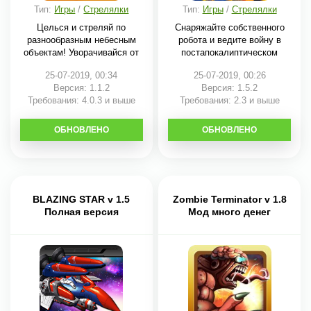
Тип:
Игры
/
Стрелялки
Тип:
Игры
/
Стрелялки
Целься и стреляй по
Снаряжайте собственного
разнообразным небесным
робота и ведите войну в
объектам! Уворачивайся от
постапокалиптическом
25-07-2019, 00:34
25-07-2019, 00:26
Версия: 1.1.2
Версия: 1.5.2
Требования: 4.0.3 и выше
Требования: 2.3 и выше
ОБНОВЛЕНО
СКАЧАТЬ
ОБНОВЛЕНО
СКАЧАТЬ
BLAZING STAR v 1.5
Zombie Terminator v 1.8
Полная версия
Мод много денег