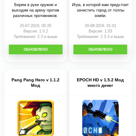
Берем в руки оружие и
Игра, в которой вам предстоит
выходим на арену против
зачистить город от толпы
различных противников.
зомби.
25-07-2019, 00:20
20-08-2019, 01:01
Версия: 1.0.2
Версия: 1.03
Требования: 2.3 и выше
Требования: 2.3.3 и выше
ОБНОВЛЕНО
СКАЧАТЬ
ОБНОВЛЕНО
СКАЧАТЬ
Pang Pang Hero v 1.1.2
EPOCH HD v 1.5.2 Мод
Мод
много денег