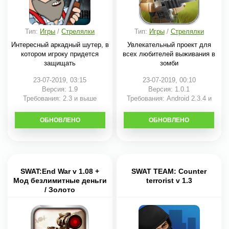
Тип:
Игры
/
Стрелялки
Тип:
Игры
/
Стрелялки
Интересный аркадный шутер, в
Увлекательный проект для
котором игроку придется
всех любителей выживания в
защищать
зомби
23-07-2019, 03:15
23-07-2019, 00:10
Версия: 1.9
Версия: 1.0.1
Требования: 2.3 и выше
Требования: Android 2.3.4 и
выше
ОБНОВЛЕНО
СКАЧАТЬ
ОБНОВЛЕНО
СКАЧАТЬ
SWAT:End War v 1.08 +
SWAT TEAM: Counter
Мод безлимитные деньги
terrorist v 1.3
/ Золото