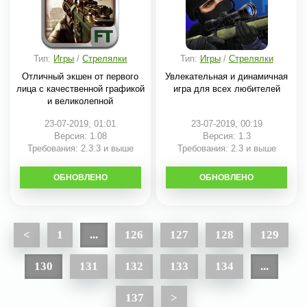
Тип:
Игры
/
Стрелялки
Тип:
Игры
/
Стрелялки
Отличный экшен от первого
Увлекательная и динамичная
лица с качественной графикой
игра для всех любителей
и великолепной
23-07-2019, 01:01
23-07-2019, 00:19
Версия: 1.08
Версия: 1.3
Требования: 2.3.3 и выше
Требования: 2.3 и выше
ОБНОВЛЕНО
СКАЧАТЬ
ОБНОВЛЕНО
СКАЧАТЬ
<
1
...
126
127
128
129
130
131
132
133
134
...
137
>