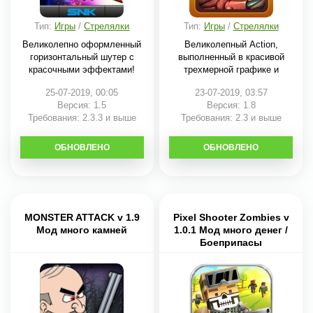
Тип:
Игры
/
Стрелялки
Тип:
Игры
/
Стрелялки
Великолепно оформленный
Великолепный Action,
горизонтальный шутер с
выполненный в красивой
красочными эффектами!
трехмерной графике и
25-07-2019, 00:05
23-07-2019, 03:57
Версия: 1.5
Версия: 1.8
Требования: 2.3.3 и выше
Требования: 2.3 и выше
ОБНОВЛЕНО
СКАЧАТЬ
ОБНОВЛЕНО
СКАЧАТЬ
MONSTER ATTACK v 1.9
Pixel Shooter Zombies v
Мод много камней
1.0.1 Мод много денег /
Боеприпасы