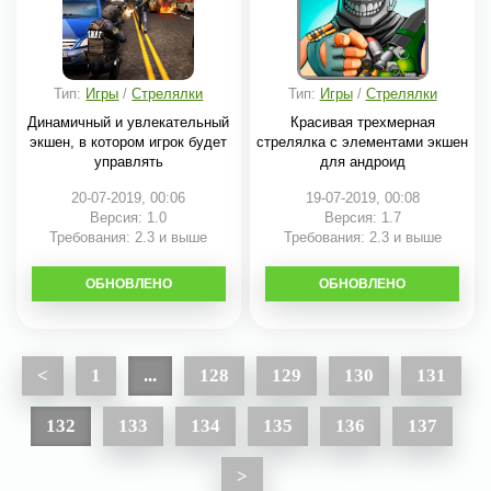
Тип:
Игры
/
Стрелялки
Тип:
Игры
/
Стрелялки
Динамичный и увлекательный
Красивая трехмерная
экшен, в котором игрок будет
стрелялка с элементами экшен
управлять
для андроид
20-07-2019, 00:06
19-07-2019, 00:08
Версия: 1.0
Версия: 1.7
Требования: 2.3 и выше
Требования: 2.3 и выше
ОБНОВЛЕНО
СКАЧАТЬ
ОБНОВЛЕНО
СКАЧАТЬ
<
1
...
128
129
130
131
132
133
134
135
136
137
>