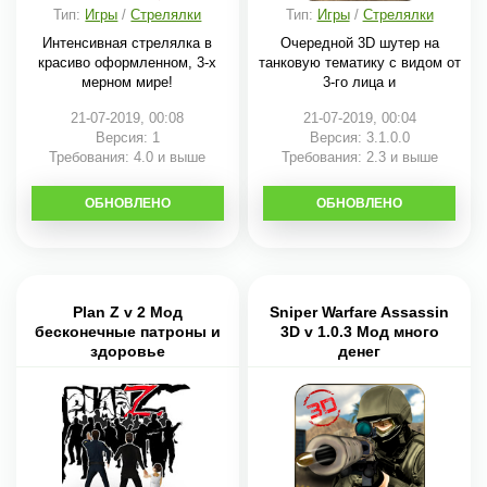
Тип:
Игры
/
Стрелялки
Тип:
Игры
/
Стрелялки
Интенсивная стрелялка в
Очередной 3D шутер на
красиво оформленном, 3-х
танковую тематику с видом от
мерном мире!
3-го лица и
21-07-2019, 00:08
21-07-2019, 00:04
Версия: 1
Версия: 3.1.0.0
Требования: 4.0 и выше
Требования: 2.3 и выше
ОБНОВЛЕНО
СКАЧАТЬ
ОБНОВЛЕНО
СКАЧАТЬ
Plan Z v 2 Мод
Sniper Warfare Assassin
бесконечные патроны и
3D v 1.0.3 Мод много
здоровье
денег