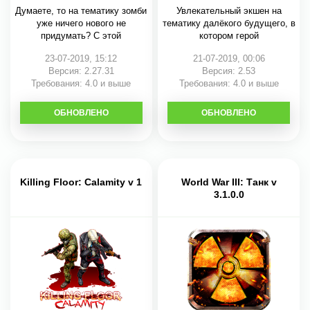
Думаете, то на тематику зомби
Увлекательный экшен на
уже ничего нового не
тематику далёкого будущего, в
придумать? С этой
котором герой
23-07-2019, 15:12
21-07-2019, 00:06
Версия: 2.27.31
Версия: 2.53
Требования: 4.0 и выше
Требования: 4.0 и выше
ОБНОВЛЕНО
СКАЧАТЬ
ОБНОВЛЕНО
СКАЧАТЬ
Killing Floor: Calamity v 1
World War III: Танк v
3.1.0.0