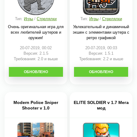
Тип:
Игры
/
Стрелялки
Тип:
Игры
/
Стрелялки
Очень оригинальная игра для
Увлекательный и динамичный
всех любителей шутеров и
экшен с элементами шутера с
оружия!
ретро графикой
20-07-2019, 00:02
20-07-2019, 00:03
Версия: 2.1.5
Версия: 1.5.1
Требования: 2.0 и выше
Требования: 2.2 и выше
ОБНОВЛЕНО
СКАЧАТЬ
ОБНОВЛЕНО
СКАЧАТЬ
Modern Police Sniper
ELITE SOLDIER v 1.7 Мега
Shooter v 1.0
мод