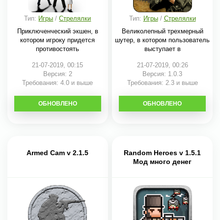
Тип:
Игры
/
Стрелялки
Тип:
Игры
/
Стрелялки
Приключенческий экшен, в
Великолепный трехмерный
котором игроку придется
шутер, в котором пользователь
противостоять
выступает в
21-07-2019, 00:15
21-07-2019, 00:26
Версия: 2
Версия: 1.0.3
Требования: 4.0 и выше
Требования: 2.3 и выше
ОБНОВЛЕНО
СКАЧАТЬ
ОБНОВЛЕНО
СКАЧАТЬ
Armed Cam v 2.1.5
Random Heroes v 1.5.1
Мод много денег