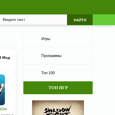
Игры
Программы
.3 Мод
г
Топ 100
ТОП ИГР
ялки