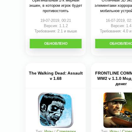
Оригинальный 2-х мерный
Отличный 3D эк
экшен, в котором игрок будет
элементами хоррора
противостоять
мобильное устро
19-07-2019, 00:21
16-07-2019, 02
Версия: 1.1.2
Версия: 1.4
Требования: 2.1 и выше
Требования: 4.0 
ОБНОВЛЕНО
СКАЧАТЬ
ОБНОВЛЕН
СКАЧАТЬ
The Walking Dead: Assault
FRONTLINE COM
v 1.68
WW2 v 1.1.0 Мод
денег
Тип:
Игры
/
Стрелялки
Тип:
Игры
/
Стре