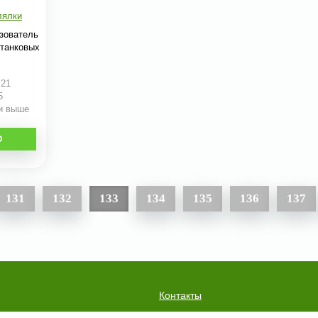
лялки
ьзователь
 танковых
:21
5
 и выше
О
131
132
133
134
135
136
137
Контакты