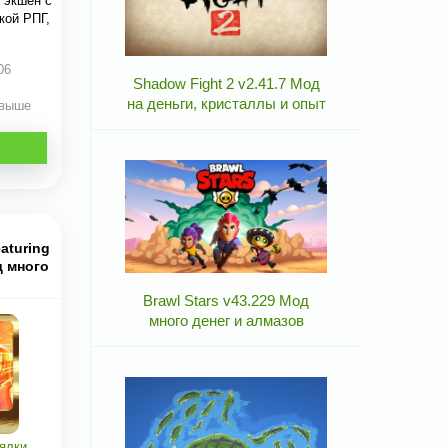
 экшен с
кой РПГ,
06
Shadow Fight 2 v2.41.7 Мод
на деньги, кристаллы и опыт
 выше
aturing
д много
Brawl Stars v43.229 Мод
много денег и алмазов
ялки