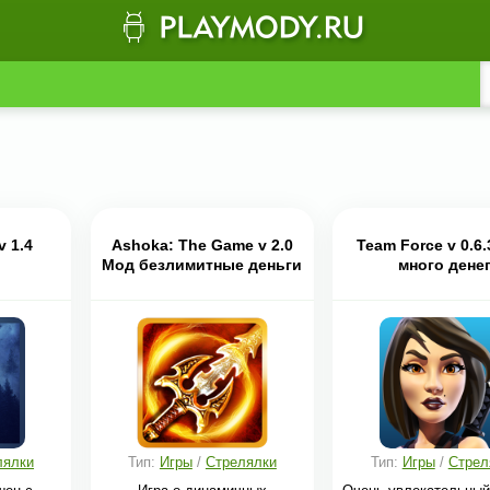
v 1.4
Ashoka: The Game v 2.0
Team Force v 0.6
Мод безлимитные деньги
много дене
лялки
Тип:
Игры
/
Стрелялки
Тип:
Игры
/
Стрел