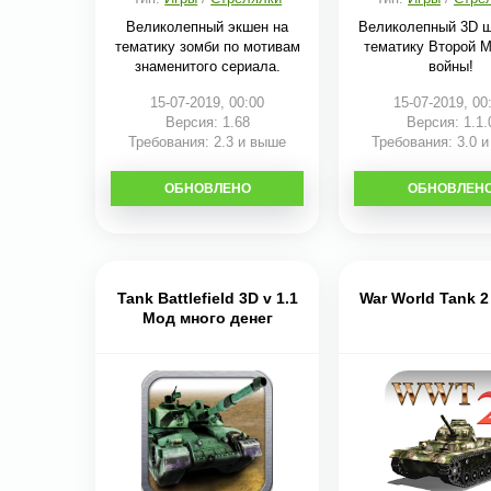
Великолепный экшен на
Великолепный 3D ш
тематику зомби по мотивам
тематику Второй 
знаменитого сериала.
войны!
15-07-2019, 00:00
15-07-2019, 00
Версия: 1.68
Версия: 1.1.
Требования: 2.3 и выше
Требования: 3.0 
ОБНОВЛЕНО
СКАЧАТЬ
ОБНОВЛЕН
СКАЧАТЬ
Tank Battlefield 3D v 1.1
War World Tank 2 
Мод много денег