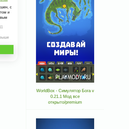
шен, с
том и
овым
11
 выше
WorldBox - Симулятор Бога v
0.21.1 Мод все
открыто/premium