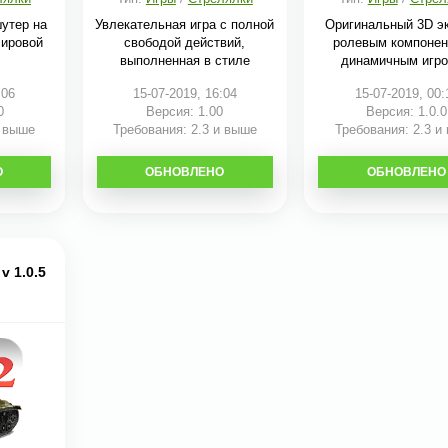
утер на
Увлекательная игра с полной
Оригинальный 3D эк
Мировой
свободой действий,
ролевым компонен
выполненная в стиле
динамичным игр
:06
15-07-2019, 16:04
15-07-2019, 00:
0
Версия: 1.00
Версия: 1.0.0
и выше
Требования: 2.3 и выше
Требования: 2.3 и
О
ОБНОВЛЕНО
СКАЧАТЬ
ОБНОВЛЕНО
СКАЧАТЬ
v 1.0.5