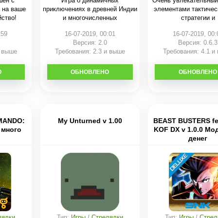
шен с
Игра о динамичных
Очень увлекательный
 на ваше
приключениях в древней Индии
элементами тактичес
йство!
и многочисленных
стратегии и
:59
16-07-2019, 00:01
16-07-2019, 00:
Версия: 2.0
Версия: 0.6.3
и выше
Требования: 2.3 и выше
Требования: 4.1 и
О
ОБНОВЛЕНО
СКАЧАТЬ
ОБНОВЛЕНО
СКАЧАТЬ
MANDO:
My Unturned v 1.00
BEAST BUSTERS fe
 много
KOF DX v 1.0.0 Мо
денег
лялки
Тип:
Игры
/
Стрелялки
Тип:
Игры
/
Стрел