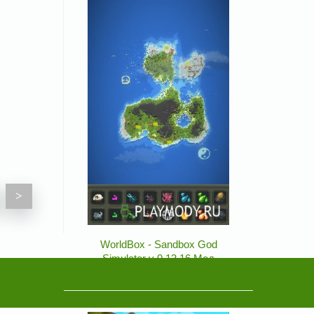
>
WorldBox - Sandbox God
Simulator v 0.13.16 Мод
разблокирвоано