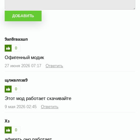
9ап8гвазшп
0
Офигенный модик
27 июня 2026 07:17
Ответить
щлжвлпзв9
0
Этот мод работает скачивайте
9 мая 2026 02:45
Ответить
Хз
0
афигеть оно работает