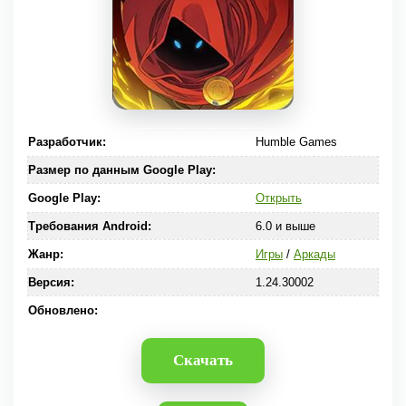
Разработчик:
Humble Games
Размер по данным Google Play:
Google Play:
Открыть
Требования Android:
6.0 и выше
Жанр:
Игры
/
Аркады
Версия:
1.24.30002
Обновлено:
Скачать